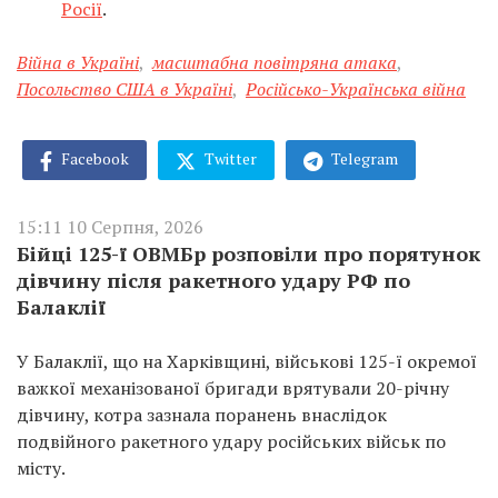
Росії
.
Війна в Україні
,
масштабна повітряна атака
,
Посольство США в Україні
,
Російсько-Українська війна
Facebook
Twitter
Telegram
15:11 10 Серпня, 2026
Бійці 125-ї ОВМБр розповіли про порятунок
дівчину після ракетного удару РФ по
Балаклії
У Балаклії, що на Харківщині, військові 125-ї окремої
важкої механізованої бригади врятували 20-річну
дівчину, котра зазнала поранень внаслідок
подвійного ракетного удару російських військ по
місту.