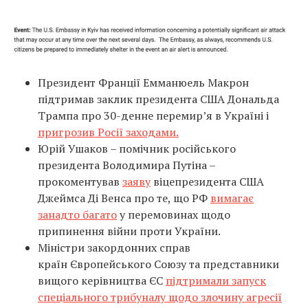
Президент Франції Емманюель Макрон
підтримав заклик президента США Дональда
Трампа про 30-денне перемир’я в Україні і
пригрозив Росії заходами.
Юрій Ушаков – помічник російського
президента Володимира Путіна –
прокоментував
заяву
віцепрезидента США
Джеймса Ді Венса про те, що РФ
вимагає
занадто багато
у перемовинах щодо
припинення війни проти України.
Міністри закордонних справ
країн Європейського Союзу та представники
вищого керівництва ЄС
підтримали запуск
спеціального трибуналу щодо злочину агресії