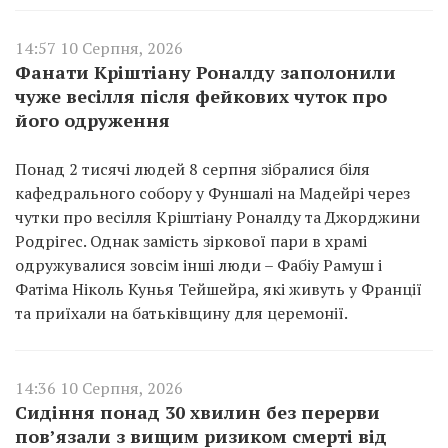
14:57 10 Серпня, 2026
Фанати Кріштіану Роналду заполонили
чуже весілля після фейкових чуток про
його одруження
Понад 2 тисячі людей 8 серпня зібралися біля
кафедрального собору у Фуншалі на Мадейрі через
чутки про весілля Кріштіану Роналду та Джорджини
Родрігес. Однак замість зіркової пари в храмі
одружувалися зовсім інші люди – Фабіу Рамуш і
Фатіма Ніколь Кунья Тейшейра, які живуть у Франції
та приїхали на батьківщину для церемонії.
14:36 10 Серпня, 2026
Сидіння понад 30 хвилин без перерви
пов’язали з вищим ризиком смерті від