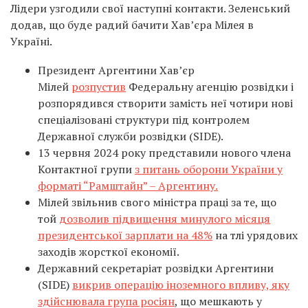
Лідери узгодили свої наступні контакти. Зеленський
додав, що буде радий бачити Хав’єра Мілея в
Україні.
Президент Аргентини Хав’єр
Мілей
розпустив
Федеральну агенцію розвідки і
розпорядився створити замість неї чотири нові
спеціалізовані структури під контролем
Державної служби розвідки (SIDE).
13 червня 2024 року представили нового члена
Контактної групи
з питань оборони України у
форматі “Рамштайн” – Аргентину.
Мілей звільнив свого міністра праці за те, що
той
дозволив підвищення минулого місяця
президентської зарплати на 48%
на тлі урядових
заходів жорсткої економії.
Державний секретаріат розвідки Аргентини
(SIDE)
викрив операцію іноземного впливу, яку
здійснювала група росіян
, що мешкають у