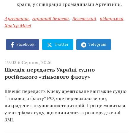
країні, у співпраці з громадянами Аргентини.
Аргентина
,
гарантії безпеки
,
Зеленський
,
підтримка
,
Хав’єр Мілеї
Facebook
Twitter
Telegram
19:03 6 Серпня, 2026
Швеція передасть Україні судно
російського «тіньового флоту»
Швеція передасть Києву арештоване вантажне судно
“тіньового флоту” РФ, яке перевозило зерно,
викрадене з окупованих територій. Про це мовиться
у матеріалах суду, що опинилися в розпорядженні
ЗМІ.