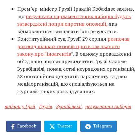
Прем’єр-міністр Грузії Іраклій Кобахідзе заявив,
що
результати парламентських виборів будуть
затверджені попри спротив опозиції,
яка
відмовляється визнавати їхні результати.
Конституційний суд Грузії 29 серпня
розпочав
розгляд кількох позовів проти так званого
закону про “іноагентів
”. В одному провадженні
об’єднано позови президентки Грузії Саломе
Зурабішвілі, понад сотні неурядових організацій,
38 опозиційних депутатів парламенту та двох
медіаорганізацій, що спеціалізуються на
журналістських розслідуваннях.
вибори у Грзії
,
Грузія
,
Зурабішвілі
,
результати виборів
Facebook
Twitter
Telegram