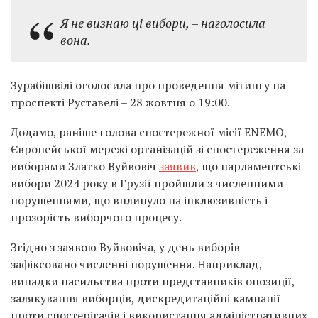
Я не визнаю ці вибори, – наголосила
вона.
Зурабішвілі оголосила про проведення мітингу на
проспекті Руставелі – 28 жовтня о 19:00.
Додамо, раніше голова спостережної місії ENEMO,
Європейської мережі організацій зі спостереження за
виборами Златко Вуйвовіч
заявив
, що парламентські
вибори 2024 року в Грузії пройшли з численними
порушеннями, що вплинуло на інклюзивність і
прозорість виборчого процесу.
Згідно з заявою Вуйвовіча, у день виборів
зафіксовано численні порушення. Наприклад,
випадки насильства проти представників опозиції,
залякування виборців, дискредитаційні кампанії
проти спостерігачів і використання адміністративних