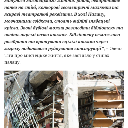
минулого мистецького життя: рояль, декоративне
панно на стіні, кольорові геометричні малюнки та
яскраві театральні реквізити. В холі Палацу,
мовчазними свідками, стоять вцілілі глядацькі
крісла. Зовні будівлі можна розгледіти бібліотеку та
навіть окремі назви книжок. Бібліотеку неможливо
розібрати та врятувати вцілілі книжки через
загрозу подальшого руйнування конструкції”
, – Олена
Тіта про мистецьке життя, яке застигло у стінах
палацу.