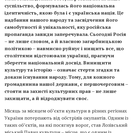
суспільство, формувалась його національна
ідентичність, якою була і є українська нація. Це
надбання нашого народу та засвідчення його
самобутності й унікальності, яку російська
пропаганда завжди заперечувала. Сьогодні Росія
– не лише словом, а й власною загарбницькою
політикою – навмисно руйнує і нищить все, що
століттями відстоювали українці, прагнучи
зберегти національний досвід. Винищити
культуру та історію – означає стерти згадки та
докази існування народу. Тому, для кожного
громадянина нашої держави, є першочерговим –
стояти на захисті культурних прав – не лише
захищати, а й відроджувати своє.
Місяць за місяцем об’єкти культури в різних регіонах
України потерпають від обстрілів окупантів.
Одним із
таких об’єктів, на які посягнув ворог, став Лозівський
міський Палац культури – місце, що є одним із