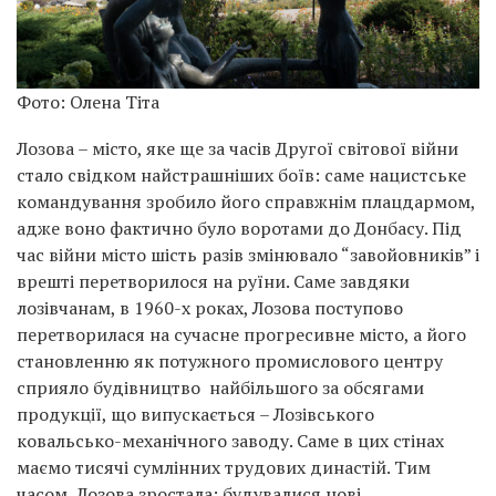
Фото: Олена Тіта
Лозова – місто, яке ще за часів Другої світової війни
стало свідком найстрашніших боїв: саме нацистське
командування зробило його справжнім плацдармом,
адже воно фактично було воротами до Донбасу. Під
час війни місто шість разів змінювало “завойовників” і
врешті перетворилося на руїни. Саме завдяки
лозівчанам, в 1960-х роках, Лозова поступово
перетворилася на сучасне прогресивне місто, а його
становленню як потужного промислового центру
сприяло будівництво найбільшого за обсягами
продукції, що випускається – Лозівського
ковальсько-механічного заводу. Саме в цих стінах
маємо тисячі сумлінних трудових династій. Тим
часом, Лозова зростала: будувалися нові