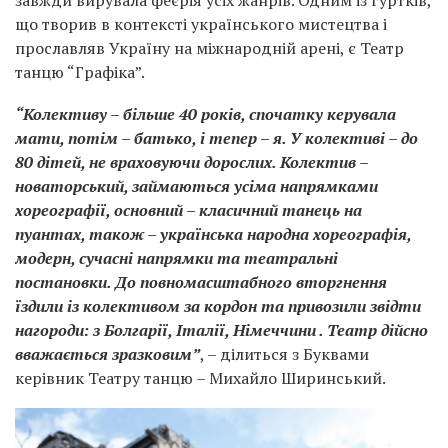
завжди вирувала феєрія усіх жанрів. Одним із гуртків,
що творив в контексті українського мистецтва і
прославляв Україну на міжнародній арені, є Театр
танцю “Графіка”.
“Колективу – більше 40 років, спочатку керувала
мати, потім – батько, і тепер – я. У колективі – до
80 дітей, не враховуючи дорослих. Колектив –
новаторський, займаються усіма напрямками
хореографії, основний – класичний танець на
пуантах, також – українська народна хореографія,
модерн, сучасні напрямки та театральні
постановки. До повномасштабного вторгнення
їздили із колективом за кордон та привозили звідти
нагороди: з Болгарії, Італії, Німеччини . Театр дійсно
вважається зразковим”
, – ділиться з Буквами
керівник Театру танцю – Михайло Ширинський.