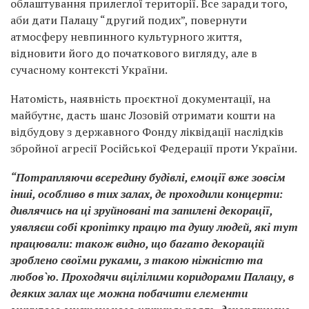
облаштування прилеглої території. Все заради того,
аби дати Палацу “другий подих”, повернути
атмосферу невпинного культурного життя,
відновити його до початкового вигляду, але в
сучасному контексті України.
Натомість, наявність проєктної документації, на
майбутнє, дасть шанс Лозовій отримати кошти на
відбудову з державного Фонду ліквідації наслідків
збройної агресії Російської Федерації проти України.
“Потрапляючи всередину будівлі, емоції вже зовсім
інші, особливо в тих залах, де проходили концерти:
дивлячись на ці зруйновані та запилені декорації,
уявляєш собі кропітку працю та душу людей, які тут
працювали: також видно, що багато декорацій
зроблено своїми руками, з такою ніжністю та
любов`ю. Проходячи вцілілими коридорами Палацу, в
деяких залах ще можна побачити елементи