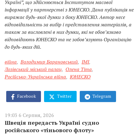
Україні”, що здійснюється Інститутом масової
інформації у партнерстві з ЮНЕСКО. Дана публікація не
виражає будь-якої думки з боку ЮНЕСКО. Автор несе
відповідальність за вибір і представлення матеріалів, а
також за висловлені в них думки, які не обов’язково
відповідають ЮНЕСКО та не зобов’язують Організацію
до будь-яких дій.
війна
,
Володимир Барановський
,
ІМІ
,
Лозівський міський палац
,
Олена Тіта
,
Російсько-Українська війна
,
ЮНЕСКО
Facebook
Twitter
Telegram
19:03 6 Серпня, 2026
Швеція передасть Україні судно
російського «тіньового флоту»