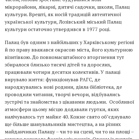
мікрорайони, лікарні, дитячі садочки, школи, Палац
культури. Врешті, як носій традицій автентичної
української культури, Лозівський міський Палац
культури остаточно утвердився в 1977 році.
Палац був одним з найбільших у Харківському регіоні
й по праву вважався окрасою міста, його культурною
візитівкою. До повномасштабного вторгнення тут
збиралося близько тисячі дітей та дорослих,
працювали чотири десятки колективів. У палаці
вирувало життя: функціонував РАГС, де
народжувались нові родини, діяла бібліотека, де
проводили читання, творчі вечори, відбувались
зустрічі та знайомства з цікавими людьми. Особливої
атмосфери цьому місцю додавали гуртки, яких
налічувалось тут майже 40. Кожне свято об’єднувало
ще більше шанувальників мистецтва, а на різних
майданчиках Палацу – чи то на сцені, чи то на площі –