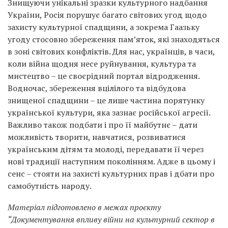
Знищуючи унікальні зразки культурного надбання
України, Росія порушує багато світових угод щодо
захисту культурної спадщини, а зокрема Гаазьку
угоду стосовно збереження пам’яток, які знаходяться
в зоні світових конфліктів. Для нас, українців, в часи,
коли війна щодня несе руйнування, культура та
мистецтво – це своєрідний портал відродження.
Водночас, збереження вцілілого та відбудова
знищеної спадщини – це лише частина порятунку
української культури, яка зазнає російської агресії.
Важливо також подбати і про її майбутнє – дати
можливість творити, навчатися, розвиватися
українським дітям та молоді, передавати її через
нові традиції наступним поколінням. Адже в цьому і
сенс – стояти на захисті культурних прав і дбати про
самобутність народу.
Матеріал підготовлено в межах проєкту
“Документування впливу війни на культурний сектор в