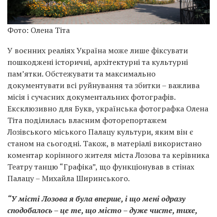
Фото: Олена Тіта
У воєнних реаліях Україна може лише фіксувати
пошкоджені історичні, архітектурні та культурні
памʼятки. Обстежувати та максимально
документувати всі руйнування та збитки – важлива
місія і сучасних документальних фотографів.
Ексклюзивно для Букв, українська фотографка Олена
Тіта поділилась власним фоторепортажем
Лозівського міського Палацу культури, яким він є
станом на сьогодні. Також, в матеріалі використано
коментар корінного жителя міста Лозова та керівника
Театру танцю “Графіка”, що функціонував в стінах
Палацу – Михайла Ширинського.
“У місті Лозова я була вперше, і що мені одразу
сподобалось – це те, що місто – дуже чисте, тихе,