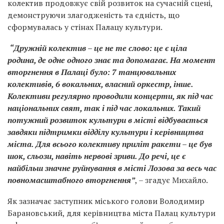
колектив продовжує свій розвиток на сучасній сцені,
демонструючи злагодженість та єдність, що
сформувалась у стінах Палацу культури.
“Дружній колектив – це не те слово: це є ціла
родина, де одне одного знає та допомагає. На момент
вторгнення в Палаці було: 7 танцювальних
колективів, 6 вокальних, власний оркестр, інше.
Колективи регулярно проводили концерти, як під час
національних свят, так і під час локальних. Такий
потужний розвиток культури в місті відбувається
завдяки підтримки відділу культури і керівництва
міста. Для всього колективу приліт ракети – це був
шок, сльози, навіть нервові зриви. До речі, це є
найбільш значне руйнування в місті Лозова за весь час
повномасштабного вторгнення”
, – згадує Михайло.
Як зазначає заступник міського голови Володимир
Барановський, для керівництва міста Палац культури