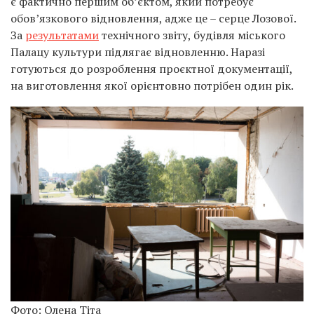
є фактично першим об’єктом, який потребує
обов’язкового відновлення, адже це – серце Лозової.
За
результатами
технічного звіту, будівля міського
Палацу культури підлягає відновленню. Наразі
готуються до розроблення проєктної документації,
на виготовлення якої орієнтовно потрібен один рік.
Фото: Олена Тіта