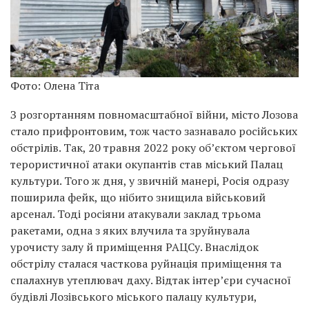
Фото: Олена Тіта
З розгортанням повномасштабної війни, місто Лозова
стало прифронтовим, тож часто зазнавало російських
обстрілів. Так, 20 травня 2022 року об’єктом чергової
терористичної атаки окупантів став міський Палац
культури. Того ж дня, у звичній манері, Росія одразу
поширила фейк, що нібито знищила військовий
арсенал. Тоді росіяни атакували заклад трьома
ракетами, одна з яких влучила та зруйнувала
урочисту залу й приміщення РАЦСу. Внаслідок
обстрілу сталася часткова руйнація приміщення та
спалахнув утеплювач даху. Відтак інтер’єри сучасної
будівлі Лозівського міського палацу культури,