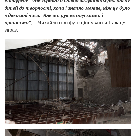
конкурсах. Тож гуртки й надалі залучатимуть нових
дітей до творчості, хоча і значно менше, ніж це було
в довоєнні часи. Але ми рук не опускаємо і
працюємо”
, – Михайло про функціонування Палацу
зараз.