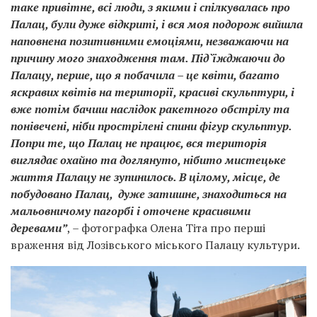
таке привітне, всі люди, з якими і спілкувалась про
Палац, були дуже відкриті, і вся моя подорож вийшла
наповнена позитивними емоціями, незважаючи на
причину мого знаходження там. Під`їжджаючи до
Палацу, перше, що я побачила – це квіти, багато
яскравих квітів на території, красиві скульптури, і
вже потім бачиш наслідок ракетного обстрілу та
понівечені, ніби прострілені спини фігур скульптур.
Попри те, що Палац не працює, вся територія
виглядає охайно та доглянуто, нібито мистецьке
життя Палацу не зупинилось. В цілому, місце, де
побудовано Палац, дуже затишне, знаходиться на
мальовничому пагорбі і оточене красивими
деревами”
, – фотографка Олена Тіта про перші
враження від Лозівського міського Палацу культури.