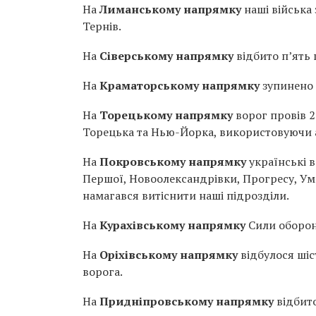
На
Лиманському напрямку
наші війська 
Тернів.
На
Сіверському напрямку
відбито п’ять 
На
Краматорському напрямку
зупинено 
На
Торецькому напрямку
ворог провів 2
Торецька та Нью-Йорка, використовуючи 
На
Покровському напрямку
українські в
Першої, Новоолександрівки, Прогресу, Ума
намагався витіснити наші підрозділи.
На
Курахівському напрямку
Сили оборони
На
Оріхівському напрямку
відбулося шіс
ворога.
На
Придніпровському напрямку
відбито