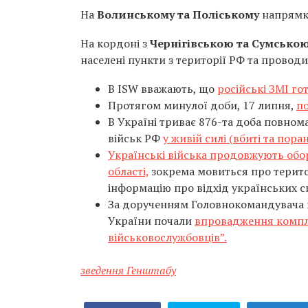
На
Волинському та Поліському
напрямка
На кордоні з
Чернігівською та Сумсько
населені пункти з території РФ та провод
В ISW вважають, що
російські ЗМІ го
Протягом минулої доби, 17 липня,
по
В Україні триває 876-та доба повнома
військ РФ
у живій силі (вбиті та пора
Українські війська продовжують обо
області,
зокрема мовиться про терито
інформацію про відхід українських с
За дорученням Головнокомандувача 
України почали
впровадження компл
військовослужбовців”.
зведення Генштабу