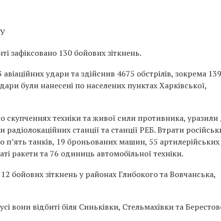
СУ
ті зафіксовано 130 бойових зіткнень.
 авіаційних удари та здійснив 4675 обстрілів, зокрема 139
дари були нанесені по населених пунктах Харківської,
о скупченнях техніки та живої сили противника, уразили
 радіолокаційних станції та станції РЕБ. Втрати російськ
но п’ять танків, 19 броньованих машин, 55 артилерійських
аті ракети та 76 одиниць автомобільної техніки.
12 бойових зіткнень у районах Глибокого та Вовчанська,
 усі вони відбиті біля Синьківки, Стельмахівки та Берестов