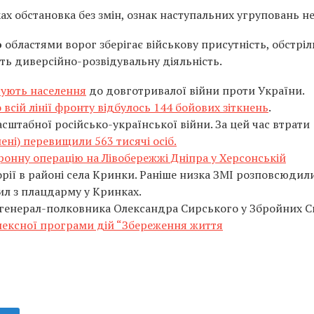
х обстановка без змін, ознак наступальних угруповань н
ю
областями ворог зберігає військову присутність, обстрі
ить диверсійно-розвідувальну діяльність.
тують населення
до довготривалої війни проти України.
 всій лінії фронту відбулось 144 бойових зіткнень
.
сштабної російсько-української війни. За цей час втрати
нені) перевищили 563 тисячі осіб.
ронну операцію на Лівобережжі Дніпра у Херсонській
рії в районі села Кринки. Раніше низка ЗМІ розповсюдил
ил з плацдарму у Кринках.
генерал-полковника Олександра Сирського у Збройних С
ексної програми дій “Збереження життя