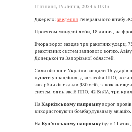
П’ятниця, 19 Липня, 2024 в 10:13
Джерело:
зведення
Генерального штабу З
Протягом минулої доби, 18 липня, на фрон
Вчора ворог завдав три ракетних удари, 73
реактивних систем залпового вогню. Авіау
Донецької та Запорізької областей.
Сили оборони України завдали 16 ударів п
пункти управління, два засоби ППО, чотири
загарбників склали 980 осіб, також знище
систем, один засіб ППО, 42 БпЛА, три крил
На
Харківському напрямку
ворог провів 
використовуючи бомбардувальну авіацію.
На
Куп’янському напрямку
було 11 атак,