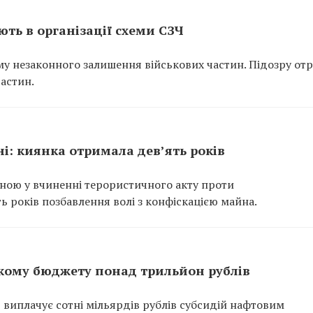
ть в організації схеми СЗЧ
у незаконного залишення військових частин. Підозру от
частин.
ні: киянка отримала дев’ять років
нною у вчиненні терористичного акту проти
ь років позбавлення волі з конфіскацією майна.
кому бюджету понад трильйон рублів
 виплачує сотні мільярдів рублів субсидій нафтовим