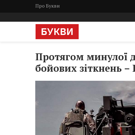
Про Букви
Протягом минулої д
бойових зіткнень –