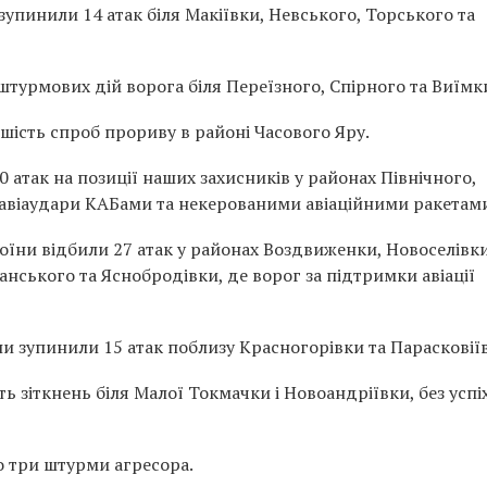
зупинили 14 атак біля Макіївки, Невського, Торського та
штурмових дій ворога біля Переїзного, Спірного та Виїмк
шість спроб прориву в районі Часового Яру.
0 атак на позиції наших захисників у районах Північного,
авіаудари КАБами та некерованими авіаційними ракетам
оїни відбили 27 атак у районах Воздвиженки, Новоселівк
нського та Яснобродівки, де ворог за підтримки авіації
 зупинили 15 атак поблизу Красногорівки та Парасковії
ть зіткнень біля Малої Токмачки і Новоандріївки, без успі
 три штурми агресора.