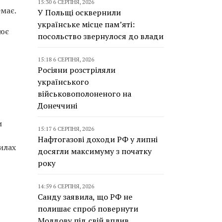
15:30 6 СЕРПНЯ, 2026
емає.
У Польщі осквернили
українське місце пам’яті:
лює
посольство звернулося до влади
15:18 6 СЕРПНЯ, 2026
Росіяни розстріляли
українського
військовополоненого на
Донеччині
и
15:17 6 СЕРПНЯ, 2026
Нафтогазові доходи РФ у липні
илах
досягли максимуму з початку
року
14:59 6 СЕРПНЯ, 2026
Санду заявила, що РФ не
полишає спроб повернути
Молдову під свій вплив