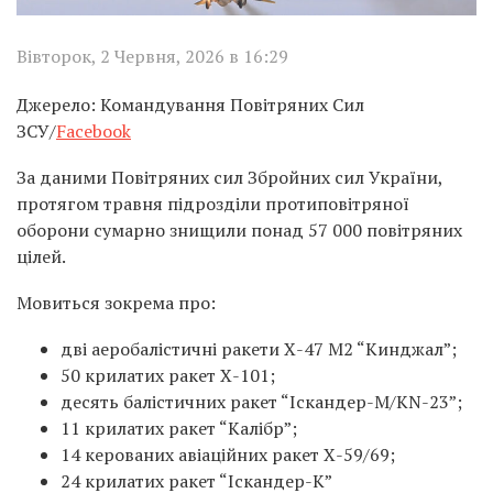
Вівторок, 2 Червня, 2026 в 16:29
Джерело: Командування Повітряних Сил
ЗСУ/
Facebook
За даними Повітряних сил Збройних сил України,
протягом травня підрозділи протиповітряної
оборони сумарно знищили понад 57 000 повітряних
цілей.
Мовиться зокрема про:
дві аеробалістичні ракети Х-47 М2 “Кинджал”;
50 крилатих ракет Х-101;
десять балістичних ракет “Іскандер-М/KN-23”;
11 крилатих ракет “Калібр”;
14 керованих авіаційних ракет Х-59/69;
24 крилатих ракет “Іскандер-К”