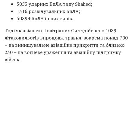
5053 ударних БпЛА типу Shahed;
1316 розвідувальних БпЛА;
50894 БпЛА інших типів.
Тоді як авіацією Повітряних Сил здійснено 1089
літаковильотів впродовж травня, зокрема понад 700
– на винищувальне авіаційне прикриття та близько
230 – на вогневе ураження та авіаційну підтримку
військ.