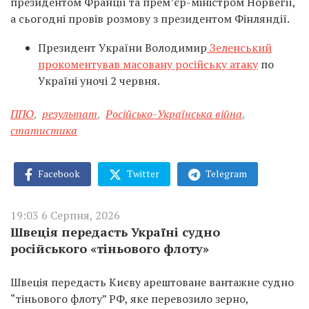
президентом Франції та прем’єр-міністром Норвегії,
а сьогодні провів розмову з президентом Фінляндії.
Президент України Володимир
Зеленський
прокоментував масовану російську атаку
по
Україні уночі 2 червня.
ППО
,
результат
,
Російсько-Українська війна
,
статистика
Facebook
Twitter
Telegram
19:03 6 Серпня, 2026
Швеція передасть Україні судно
російського «тіньового флоту»
Швеція передасть Києву арештоване вантажне судно
“тіньового флоту” РФ, яке перевозило зерно,