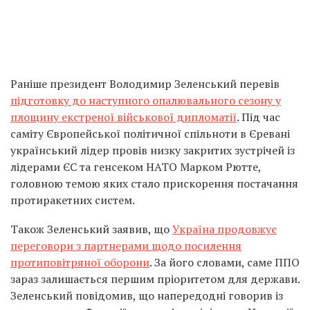
Раніше президент Володимир Зеленський перевів
підготовку до наступного опалювального сезону у
площину екстреної військової дипломатії
. Під час
саміту Європейської політичної спільноти в Єревані
український лідер провів низку закритих зустрічей із
лідерами ЄС та генсеком НАТО Марком Рютте,
головною темою яких стало прискорення постачання
протиракетних систем.
Також Зеленський заявив, що
Україна продовжує
переговори з партнерами щодо посилення
протиповітряної оборони
. За його словами, саме ППО
зараз залишається першим пріоритетом для держави.
Зеленський повідомив, що напередодні говорив із