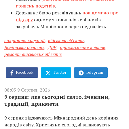
гривень податків
.
Державне бюро розслідувань
повідомило про
підозру
одному з колишніх керівників
закупівель Міноборони через недбалість.
викриття корупції
,
військові об'єкти
,
Волинська область
,
ДБР
,
привласнення коштів
,
ремонт військових об'єктів
Facebook
Twitter
Telegram
08:05 9 Серпня, 2026
9 серпня: яке сьогодні свято, іменини,
традиції, прикмети
9 серпня відзначають Міжнародний день корінних
народів світу. Християни сьогодні вшановують