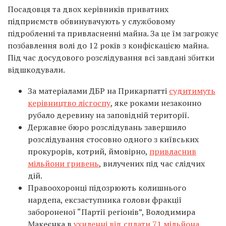
Посадовця та двох керівників приватних
підприємств обвинувачують у службовому
підробленні та привласненні майна. За це їм загрожує
позбавлення волі до 12 років з конфіскацією майна.
Під час досудового розслідування всі завдані збитки
відшкодували.
За матеріалами ДБР на Прикарпатті
судитимуть
керівництво лісгоспу
, яке роками незаконно
рубало деревину на заповідній території.
Державне бюро розслідувань завершило
розслідування стосовно одного з київських
прокурорів, котрий, ймовірно,
привласнив
мільйони гривень
, вилучених під час слідчих
дій.
Правоохоронці підозрюють колишнього
нардепа, ексзаступника голови фракції
забороненої “Партії регіонів”, Володимира
Макеєнка в
ухиленні від сплати 71 мільйона