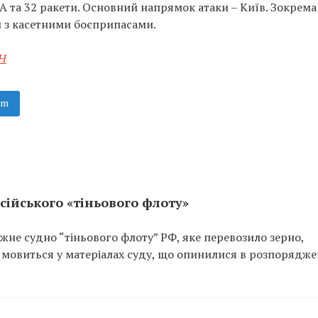
А та 32 ракети. Основний напрямок атаки – Київ. Зокрема
и з касетними боєприпасами.
ОН
am
сійського «тіньового флоту»
не судно “тіньового флоту” РФ, яке перевозило зерно,
 мовиться у матеріалах суду, що опинилися в розпорядже