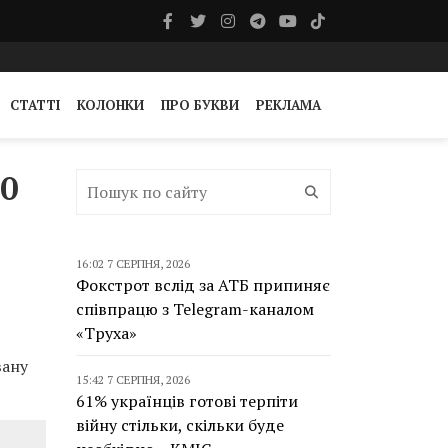
СТАТТІ
КОЛОНКИ
ПРО БУКВИ
РЕКЛАМА
20
16:02 7 СЕРПНЯ, 2026
Фокстрот вслід за АТБ припиняє
співпрацю з Telegram-каналом
«Труха»
вану
15:42 7 СЕРПНЯ, 2026
61% українців готові терпіти
війну стільки, скільки буде