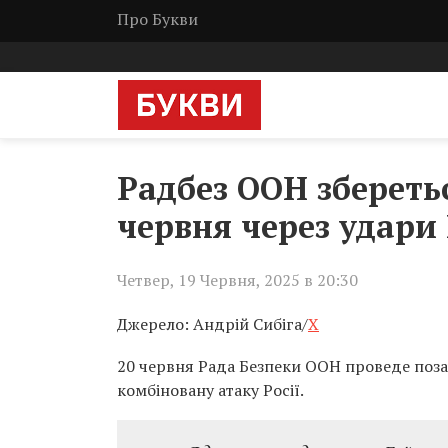
Про Букви
Радбез ООН зберетьс
червня через удари 
Четвер, 19 Червня, 2025 в 20:30
Джерело: Андрій Сибіга/
X
20 червня Рада Безпеки ООН проведе поза
комбіновану атаку Росії.