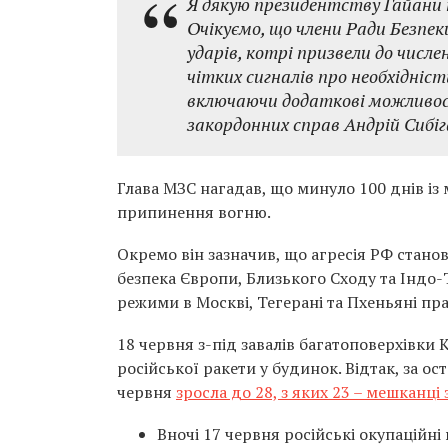
Я дякую президентству Гайани
Очікуємо, що члени Ради Безпе
ударів, котрі призвели до числ
чітких сигналів про необхідніс
включаючи додаткові можливост
закордонних справ Андрій Сибіг
Глава МЗС нагадав, що минуло 100 днів і
припинення вогню.
Окремо він зазначив, що агресія РФ станов
безпека Європи, Близького Сходу та Індо-
режими в Москві, Тегерані та Пхеньяні пр
18 червня з-під завалів багатоповерхівки 
російської ракети у будинок. Відтак, за о
червня
зросла до 28, з яких 23 – мешканц
Вночі 17 червня російські окупаційн