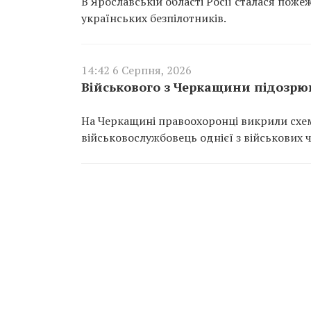
В Ярославській області Росії сталася пож
українських безпілотників.
14:42 6 Серпня, 2026
Військового з Черкащини підозрюю
На Черкащині правоохоронці викрили схем
військовослужбовець однієї з військових 