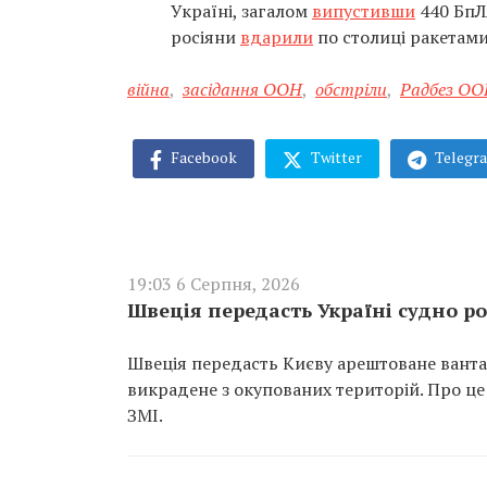
Україні, загалом
випустивши
440 БпЛ
росіяни
вдарили
по столиці ракетам
війна
,
засідання ООН
,
обстріли
,
Радбез О
Facebook
Twitter
Telegr
19:03 6 Серпня, 2026
Швеція передасть Україні судно ро
Швеція передасть Києву арештоване вантаж
викрадене з окупованих територій. Про це
ЗМІ.