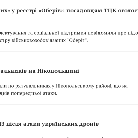
их» у реєстрі «Оберіг»: посадовцям ТЦК оголо
ектування та соціальної підтримки повідомили про підо
тру військовозобов’язаних “Оберіг”.
вальників на Нікопольщині
или по рятувальниках у Нікопольському районі, що на
ідків попередньої атаки.
ПЗ після атаки українських дронів