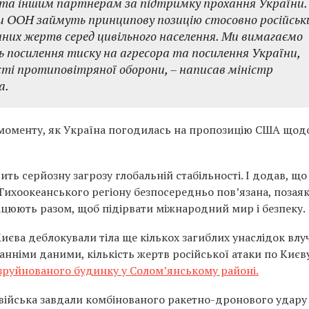
 та іншим партнерам за підтримку прохання України.
ки ООН займуть принципову позицію стосовно російськ
енних жертв серед цивільного населення. Ми вимагаємо
ть посилення тиску на агресора та посилення України,
і протиповітряної оборони, – написав міністр
а.
з моменту, як Україна погодилась на пропозицію США щод
ить серйозну загрозу глобальній стабільності. І додав, що
Тихоокеанського регіону безпосередньо пов’язана, позая
ацюють разом, щоб підірвати міжнародний мир і безпеку.
Києва деблокували тіла ще кількох загиблих унаслідок вл
станніми даними, кількість жертв російської атаки по Києв
і зруйнованого будинку у Солом’янському районі.
і війська завдали комбінованого ракетно-дронового удару