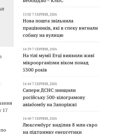
необхідно – КМІС
их
15:02 7 СЕРПНЯ, 2026
Нова пошта звільнила
працівників, які в спеку вигнали
собаку на вулицю
14:59 7 СЕРПНЯ, 2026
На тілі мумії Етці виявили живі
о
мікроорганізми віком понад
5300 років
к
14:44 7 СЕРПНЯ, 2026
Сапери ДСНС знищили
російську 500-кілограмову
учання
авіабомбу на Запоріжжі
у 17
14:40 7 СЕРПНЯ, 2026
Люксембург виділив 8 млн євро
 по
на підтримку енергетики