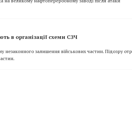
ежа на великому нафтопереробному заводі після атаки
ть в організації схеми СЗЧ
у незаконного залишення військових частин. Підозру от
частин.