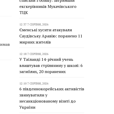
списали з обліку: затримали
екскерівників Мукачівського
ТЦК
12:37 7 СЕРПНЯ, 2026
Єменські хусити атакували
Саудівську Аравію: поранено 11
мирних жителів
римав
12:18 7 СЕРПНЯ, 2026
У Таїланді 14-річний учень
влаштував стрілянину у школі: 6
загиблих, 20 поранених
12:10 7 СЕРПНЯ, 2026
6 південнокорейських активістів
звинуватили у
несанкціонованому візиті до
України