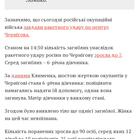
Зазначимо, що сьогодні російські окупаційні
війська
завдали ракетного удару по центру
Чернігова.
Станом на 14:30 кількість загиблих унаслідок
ракетного удару росіян по Чернігову
зросла до 7.
Серед загиблих – 6-річна дівчинка.
За
даними
Клименка, шостою жертвою окупантів у
Чернігові стала 6-річна дівчинка: поліціянти
намагались надати їй допомогу, однак вона
загинула. Матір дівчинки у важкому стані.
Згодом було виявлено тіло ще однієї загиблої. Жінка
на цей час невпізнана.
Кількість поранених зросла до 90 осіб, серед яких 12
дітей та 10 поліціянтів. 25 осіб госпіталізували.