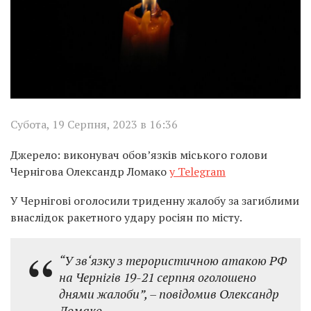
Субота, 19 Серпня, 2023 в 16:36
Джерело: виконувач обов’язків міського голови
Чернігова Олександр Ломако
у Telegram
У Чернігові оголосили триденну жалобу за загиблими
внаслідок ракетного удару росіян по місту.
“У зв‘язку з терористичною атакою РФ
на Чернігів 19-21 серпня оголошено
днями жалоби”, – повідомив Олександр
Ломако.