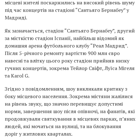
місцеві жителі поскаржились на високий рівень шуму
під час концертів на стадіоні “Сантьяго Бернабеу” у
Мадриді.
Як зазначається, стадіон “Сантьяго Бернабеу”, другий
за місткістю стадіон Іспанії, найбільш відомий як
домашня арена футбольного клубу “Реал Мадрид”.
Після 5-річного ремонту вартістю 900 млн євро
навесні та влітку цього року стадіон прийняв низку
гучних концертів, зокрема Тейлор Свіфт, Луїса Мігеля
та Karol G.
Згідно з повідомленням, шоу викликали критику з
боку місцевого населення. Зокрема містяни жалілися
на рівень звуку, що значно перевищує допустимі
норми, завершення шоу після опівночі, на фанатів, які
продовжували святкування в місцевих парках, пʼяних
людей, які мочаться на вулиці, та на блокування
доріг у житлових кварталах.