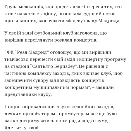
Група мешканців, яка представляє інтереси тих, хто
живе навколо стадіону, розпочала судовий позов
проти винних, включаючи місцеву владу Мадрида.
У своїй заяві футбольний клуб наголосив, що
вирішив переглянути розклад концертів.
“ФК “Реал Мадрид” оголошує, що ми вирішили
тимчасово перенести свій захід і концертну програму
на стадіоні “Сантьяго Бернабеу”. Це рішення є
частиною комплексу заходів, яких вживає клуб, щоб
забезпечити сувору відповідність концертів
конкретним муніципальним нормам”, – заявили
представники клубу.
Попри запровадження звукоізоляційних заходів,
деяким організаторам і промоутерам все ще було
важко дотримуватись норм ради щодо шуму,
йдеться у заяві.