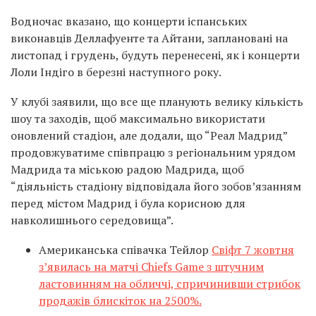
Водночас вказано, що концерти іспанських
виконавців Деллафуенте та Айтани, заплановані на
листопад і грудень, будуть перенесені, як і концерти
Лоли Індіго в березні наступного року.
У клубі заявили, що все ще планують велику кількість
шоу та заходів, щоб максимально використати
оновлений стадіон, але додали, що “Реал Мадрид”
продовжуватиме співпрацю з регіональним урядом
Мадрида та міською радою Мадрида, щоб
“діяльність стадіону відповідала його зобов’язанням
перед містом Мадрид і була корисною для
навколишнього середовища”.
Американська співачка Тейлор
Свіфт 7 жовтня
зʼявилась на матчі Chiefs Game з штучним
ластовинням на обличчі, спричинивши стрибок
продажів блискіток на 2500%.