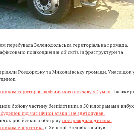
ем перебувала Зеленодольська територіальна громада.
 Зафіксовано пошкодження об’єктів інфраструктури та
тріляли Роздорську та Миколаївську громади. Унаслідок 
удинок.
тником територію залізничного вокзалу у Сумах
. Пасажир
одили бойову частину безпілотника з 50 кілограмами вибух
будинок під час нічної атаки і не здетонував.
ідок російського обстрілу
постраждала дитина.
отником енергетика
в Херсоні. Чоловік загинув.