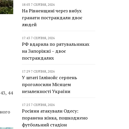
18:03 7 СЕРПНЯ, 2026
На Рівненщині через вибух
гранати постраждали двоє
людей
17:43 7 СЕРПНЯ, 2026
РФ вдарила по рятувальниках
на Запоріжжі – двоє
постраждалих
17:29 7 СЕРПНЯ, 2026
У штаті Іллінойс серпень
проголосили Місяцем
незалежності України
43, 44
17:25 7 СЕРПНЯ, 2026
Росіяни атакували Одесу:
рного
поранена жінка, пошкоджено
футбольний стадіон