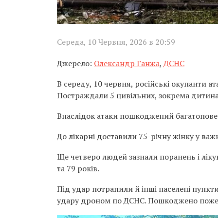
Середа, 10 Червня, 2026 в 20:59
Джерело:
Олександр Ганжа
,
ДСНС
В середу, 10 червня, російські окупанти а
Постраждали 5 цивільних, зокрема дитина
Внаслідок атаки пошкоджений багатопове
До лікарні доставили 75-річну жінку у ва
Ще четверо людей зазнали поранень і ліку
та 79 років.
Під удар потрапили й інші населені пункти
удару дроном по ДСНС. Пошкоджено поже