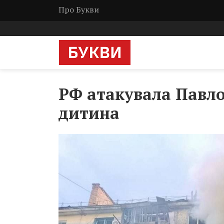
Про Букви
РФ атакувала Павло
дитина