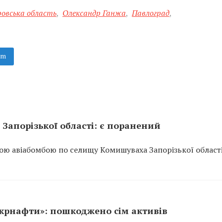
овська область
,
Олександр Ганжа
,
Павлоград
,
am
Запорізької області: є поранений
ою авіабомбою по селищу Комишуваха Запорізької області
Укрнафти»: пошкоджено сім активів