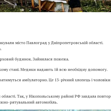
такували місто Павлоград у Дніпропетровській області.
.
рховий будинок. Зайнялася пожежа.
жкому стані. Медики надають їй всю необхідну допомогу.
ватимуться амбулаторно. Це 13-річний хлопець і чоловіки 
 області. Так, у Нікопольському районі РФ завдала повто
жно-рятувальний автомобіль.