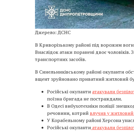
Джерело: ДСНС
В Криворізькому районі під ворожим вогн
Внаслідок атаки поранені двоє чоловіків.
транспортних засобів.
В Синельниківському районі окупанти обс
вщент зруйновано приватний житловий б
Російські окупанти
атакували безпіло
поїзна бригада не постраждали.
В Одесі вибухотехніки поліції знешк
речовини, котрий
влучив у житловий 
У Корабельному районі Херсона унасл
Російські окупанти
атакували безпіл