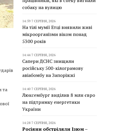
працівників, які в спеку вигнали
собаку на вулицю
14:59 7 СЕРПНЯ, 2026
На тілі мумії Етці виявили живі
мікроорганізми віком понад
5300 років
14:44 7 СЕРПНЯ, 2026
Сапери ДСНС знищили
російську 500-кілограмову
ударів
авіабомбу на Запоріжжі
и та
14:40 7 СЕРПНЯ, 2026
Люксембург виділив 8 млн євро
на підтримку енергетики
ової
України
14:28 7 СЕРПНЯ, 2026
Росіяни обстріляли Ізюм –