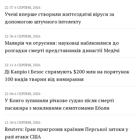
22:37 6 СЕРПНЯ, 2026
Учені вперше створили життєздатні віруси за
допомогою штучного інтелекту
22:36 6 СЕРПНЯ, 2026
Малярія чи отруєння: науковці наблизилися до
розгадки смерті представників династії Медічі
22:11 6 СЕРПНЯ, 2026
Ді Капріо і Безос спрямують $200 млн на порятунок
100 видів тварин від вимирання
22:04 6 СЕРПНЯ, 2026
У Конго зупинили річкове судно після смерті
пасажира з можливими симптомами Еболи
21:54 6 СЕРПНЯ, 2026
Reuters: Іран пригрозив країнам Перської затоки у
разі атаки США