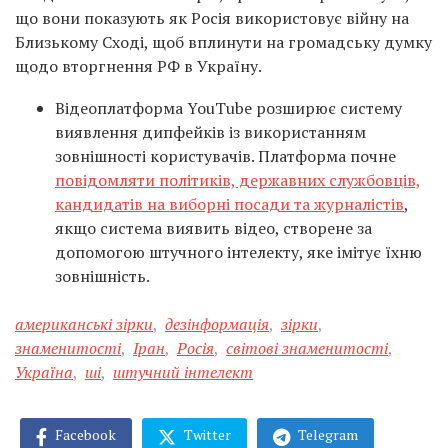
що вони показують як Росія використовує війну на
Близькому Сході, щоб вплинути на громадську думку
щодо вторгнення РФ в Україну.
Відеоплатформа YouTube розширює систему
виявлення дипфейків із використанням
зовнішності користувачів. Платформа почне
повідомляти політиків, державних службовців,
кандидатів на виборні посади та журналістів
,
якщо система виявить відео, створене за
допомогою штучного інтелекту, яке імітує їхню
зовнішність.
американські зірки
,
дезінформація
,
зірки
,
знаменитості
,
Іран
,
Росія
,
світові знаменитості
,
Україна
,
ші
,
штучний інтелект
Facebook
Twitter
Telegram