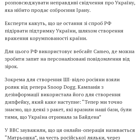
розповсюджувати неправдиві свідчення про Україну,
яка нібито продає озброєння Ірану.
Експерти кажуть, що це остання зі спроб РФ
підірвати підтримку України, шляхом створення
враження корумпованості країни.
Для цього РФ використовує вебсайт Cameo, де можна
зробити запит на персоналізовані повідомлення від
зірок.
Зокрема для створення ШІ-відео росіяни взяли
ролик від репера Snoop Dogg. Кампанія з
дезінформації використала його для створення
дипфейку, який каже наступне: “Тепер ми точно
знаємо, що деякі з ракет, які вразили наші бази, були
тими, що Україна отримала за Байдена”
У BBC зауважили, що ця онлайн-операція називається
“Матрьошка”, на честь російської ляльки, через