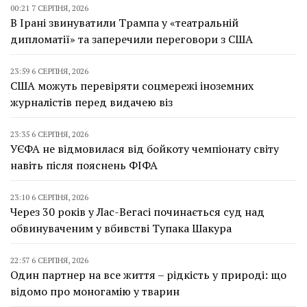
00:21 7 СЕРПНЯ, 2026
В Ірані звинуватили Трампа у «театральній
дипломатії» та заперечили переговори з США
23:59 6 СЕРПНЯ, 2026
США можуть перевіряти соцмережі іноземних
журналістів перед видачею віз
23:35 6 СЕРПНЯ, 2026
УЄФА не відмовилася від бойкоту чемпіонату світу
навіть після пояснень ФІФА
23:10 6 СЕРПНЯ, 2026
Через 30 років у Лас-Вегасі починається суд над
обвинуваченим у вбивстві Тупака Шакура
22:57 6 СЕРПНЯ, 2026
Один партнер на все життя – рідкість у природі: що
відомо про моногамію у тварин