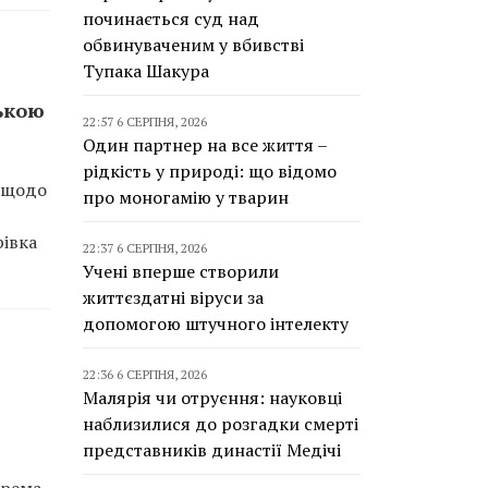
починається суд над
обвинуваченим у вбивстві
Тупака Шакура
ькою
22:57 6 СЕРПНЯ, 2026
Один партнер на все життя –
рідкість у природі: що відомо
ї щодо
про моногамію у тварин
рівка
22:37 6 СЕРПНЯ, 2026
Учені вперше створили
життєздатні віруси за
допомогою штучного інтелекту
22:36 6 СЕРПНЯ, 2026
Малярія чи отруєння: науковці
наблизилися до розгадки смерті
представників династії Медічі