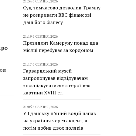
21:34 6 СЕРПНЯ, 2026
Суд тимчасово дозволив Трампу
не розкривати BBC фінансові
дані його бізнесу
21:19 6 СЕРПНЯ, 2026
Президент Камеруну понад два
про
місяці перебуває за кордоном
21:17 6 СЕРПНЯ, 2026
вою
Гарвардський музей
запропонував відвідувачам
«поспілкуватися» з героїнею
картини XVIII ст.
21:05 6 СЕРПНЯ, 2026
У Гданську п’яний водій напав
на українця через акцент, а
потім побив двох поляків