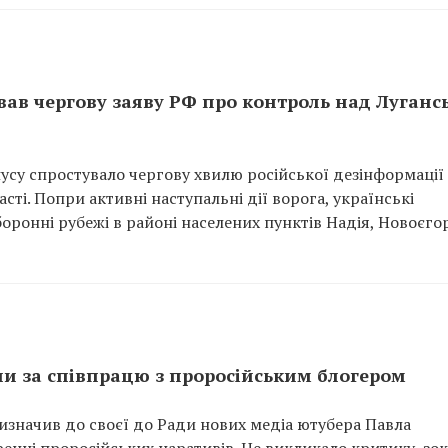
вав чергову заяву РФ про контроль над Луганс
су спростувало чергову хвилю російської дезінформаці
сті. Попри активні наступальні дії ворога, українські
ронні рубежі в районі населених пунктів Надія, Новоєго
и за співпрацю з проросійським блогером
значив до своєї до Ради нових медіа ютубера Павла