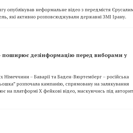
ягу опублікував неформальне відео з передмістя Єрусалим
ель, які активно розповсюджували державні ЗМІ Ірану.
» поширює дезінформацію перед виборами у
х Німеччини – Баварії та Баден-Вюртемберг – російська
ьошка” розпочала кампанію, спрямовану на залякування
є на платформі X фейкові відео, маскуючись під авторит