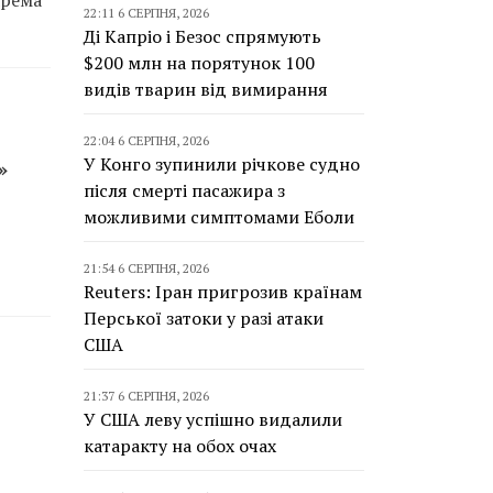
крема
22:11 6 СЕРПНЯ, 2026
Ді Капріо і Безос спрямують
$200 млн на порятунок 100
видів тварин від вимирання
22:04 6 СЕРПНЯ, 2026
У Конго зупинили річкове судно
»
після смерті пасажира з
можливими симптомами Еболи
21:54 6 СЕРПНЯ, 2026
Reuters: Іран пригрозив країнам
Перської затоки у разі атаки
США
21:37 6 СЕРПНЯ, 2026
У США леву успішно видалили
катаракту на обох очах