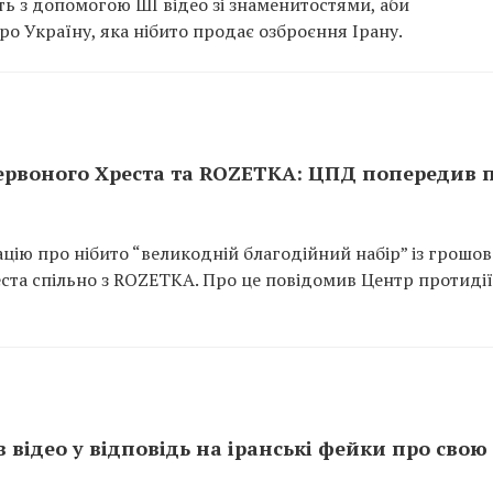
ь з допомогою ШІ відео зі знаменитостями, аби
о Україну, яка нібито продає озброєння Ірану.
Червоного Хреста та ROZETKA: ЦПД попередив 
ію про нібито “великодній благодійний набір” із грошо
ста спільно з ROZETKA. Про це повідомив Центр протидії
 відео у відповідь на іранські фейки про свою