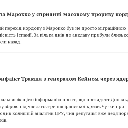
ила Марокко у сприянні масовому прориву кор
ий перехід кордону з Марокко був не просто міграційною
сність Іспанії. За кілька днів до анклаву прибули близьк
ули назад.
онфлікт Трампа з генералом Кейном через яде
фальсифікацією інформацію про те, що президент Дональ
у зброю під час загострення іранської кризи. Чутки про
сюдив колишній аналітик ЦРУ, чия репутація вже неоднор
ків.