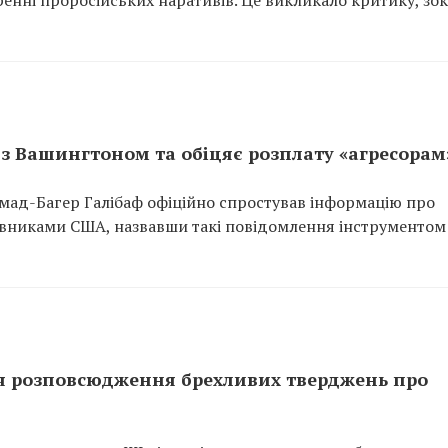
енні проросійських наративів. Це викликало критику, зо
 з Вашингтоном та обіцяє розплату «агресорам
мад-Багер Галібаф офіційно спростував інформацію про
авниками США, назвавши такі повідомлення інструментом
для розповсюдження брехливих тверджень про