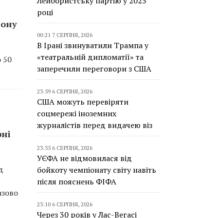
Лейбористську партію у 2025
році
дону
00:21 7 СЕРПНЯ, 2026
В Ірані звинуватили Трампа у
«театральній дипломатії» та
о 50
заперечили переговори з США
23:59 6 СЕРПНЯ, 2026
США можуть перевіряти
соцмережі іноземних
журналістів перед видачею віз
рні
23:35 6 СЕРПНЯ, 2026
УЄФА не відмовилася від
д
бойкоту чемпіонату світу навіть
після пояснень ФІФА
азово
23:10 6 СЕРПНЯ, 2026
Через 30 років у Лас-Вегасі