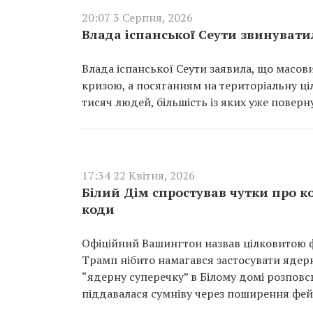
20:07 3 Серпня, 2026
Влада іспанської Сеути звинуват
Влада іспанської Сеути заявила, що масов
кризою, а посяганням на територіальну цілі
тисяч людей, більшість із яких уже поверн
17:34 22 Квітня, 2026
Білий Дім спростував чутки про к
коди
Офіційний Вашингтон назвав цілковитою 
Трамп нібито намагався застосувати ядерн
“ядерну суперечку” в Білому домі розпов
піддавалася сумніву через поширення фей