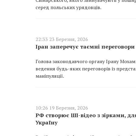
Свінарського, якого звинувачують у пошир
серед польських урядовців.
22:33 23 Березня, 2026
Іран заперечує таємні переговори
Голова законодавчого органу Ірану Мохам
ведення будь-яких переговорів із предст
маніпуляції.
10:26 19 Березня, 2026
РФ створює ШІ-відео з зірками, 
Україну