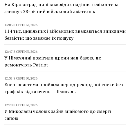
На Кіровоградщині внаслідок падіння гелікоптера
загинув 28-річний військовий авіатехнік
13:03 8 СЕРПНЯ, 2026
114 тис. цивільних і військових вважаються зниклими
безвісти: що заважає їх пошуку
12:47 8 СЕРПНЯ, 2026
У Німеччині помітили дрони над базою, де
ремонтують Patriot
12:31 8 СЕРПНЯ, 2026
Енергосистема пройшла період рекордної спеки без
графіків відключень – Шмигаль
12:20 8 СЕРПНЯ, 2026
У Миколаєві чоловік забив знайомого до смерті
сапою