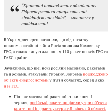
“Критичні пошкодження обладнання.
Гідроенергетики працюють над
ліквідацією наслідків”, – мовиться у
повідомленні.
В Укргідроенерго нагадали, що від початку
повномасштабної війни Росія знищила Каховську
ГЕС, а також випустила понад 110 ракет по всіх ГЕС та
ГАЕС країни.
Зауважимо, що цієї ночі росіяни масовано, ракетами
та дронами, атакували Україну. Зокрема
пошкоджено
об’єкти енергосистеми
у п’яти областях, серед яких
дві ТЕС.
Під час масованої ракетної атаки вночі 1
червня
, російські ракети поцілили у три об’єкти
критичної інфраструктури у Львівській області.