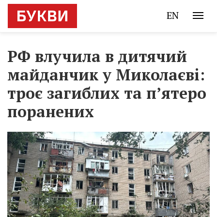
EN
РФ влучила в дитячий
майданчик у Миколаєві:
троє загиблих та п’ятеро
поранених