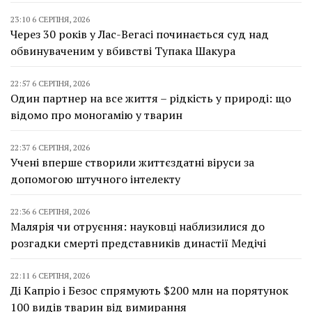
23:10 6 СЕРПНЯ, 2026
Через 30 років у Лас-Вегасі починається суд над
обвинуваченим у вбивстві Тупака Шакура
22:57 6 СЕРПНЯ, 2026
Один партнер на все життя – рідкість у природі: що
відомо про моногамію у тварин
22:37 6 СЕРПНЯ, 2026
Учені вперше створили життєздатні віруси за
допомогою штучного інтелекту
22:36 6 СЕРПНЯ, 2026
Малярія чи отруєння: науковці наблизилися до
розгадки смерті представників династії Медічі
22:11 6 СЕРПНЯ, 2026
Ді Капріо і Безос спрямують $200 млн на порятунок
100 видів тварин від вимирання