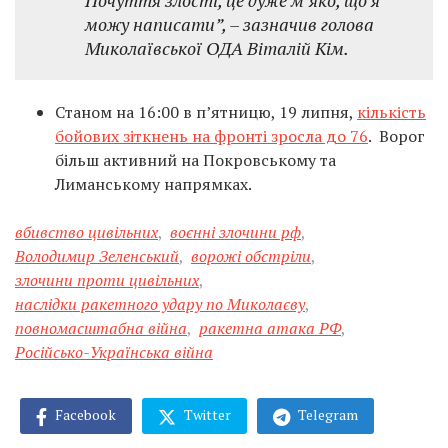
Почуття злості, це дуже мʼяко, що я
можу написати”, – зазначив голова
Миколаївської ОДА Віталій Кім.
Станом на 16:00 в п’ятницю, 19 липня,
кількість
бойових зіткнень на фронті зросла до 76
. Ворог
більш активний на Покровському та
Лиманському напрямках.
вбивство цивільних
,
воєнні злочини рф
,
Володимир Зеленський
,
ворожі обстріли
,
злочини проти цивільних
,
наслідки ракетного удару по Миколаєву
,
повномасштабна війна
,
ракетна атака РФ
,
Російсько-Українська війна
Facebook
Twitter
Telegram