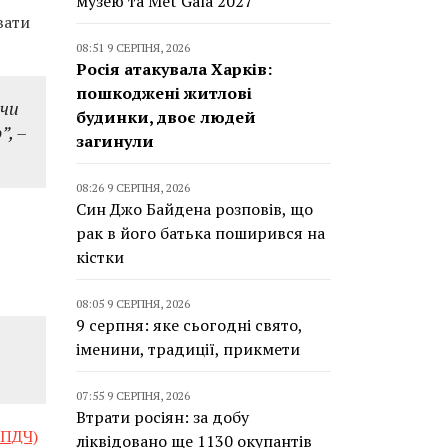
музею та Met Gala 2027
вати
08:51 9 СЕРПНЯ, 2026
Росія атакувала Харків:
пошкоджені житлові
 чи
будинки, двоє людей
”, –
загинули
08:26 9 СЕРПНЯ, 2026
Син Джо Байдена розповів, що
рак в його батька поширився на
кістки
08:05 9 СЕРПНЯ, 2026
9 серпня: яке сьогодні свято,
іменини, традиції, прикмети
07:55 9 СЕРПНЯ, 2026
Втрати росіян: за добу
(ПДЧ)
ліквідовано ще 1130 окупантів