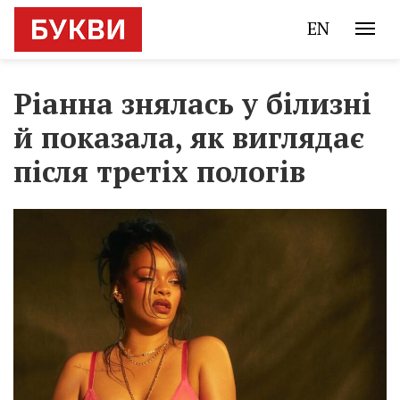
EN
Ріанна знялась у білизні
й показала, як виглядає
після третіх пологів