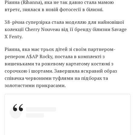
Ріанна (Rihanna), яка не так давно стала мамою
втретє, знялася в новій фотосесії в білизні.
38-річна суперзірка стала моделлю для найновішої
колекції Cherry Nouveau від її бренду білизни Savage
X Fenty.
Ріанна, яка має трьох дітей зі своїм партнером-
репером A$AP Rocky, постала в комплекті з
вишеньками та рожевому картатому костюмі з
сорочкою і шортами. Завершила яскравий образ
співачка червоними туфлями на підборах та
золотистими прикрасами.