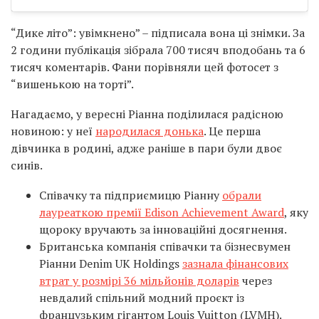
“Дике літо”: увімкнено” – підписала вона ці знімки. За
2 години публікація зібрала 700 тисяч вподобань та 6
тисяч коментарів. Фани порівняли цей фотосет з
“вишенькою на торті”.
Нагадаємо, у вересні Ріанна поділилася радісною
новиною: у неї
народилася донька
. Це перша
дівчинка в родині, адже раніше в пари були двоє
синів.
Співачку та підприємицю Ріанну
обрали
лауреаткою премії Edison Achievement Award
, яку
щороку вручають за інноваційні досягнення.
Британська компанія співачки та бізнесвумен
Ріанни Denim UK Holdings
зазнала фінансових
втрат у розмірі 36 мільйонів доларів
через
невдалий спільний модний проєкт із
французьким гігантом Louis Vuitton (LVMH).