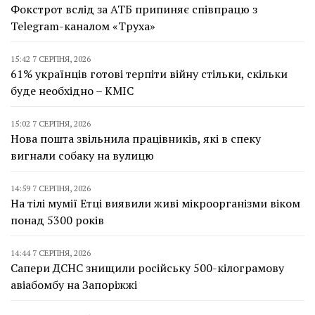
Фокстрот вслід за АТБ припиняє співпрацю з
Telegram-каналом «Труха»
15:42 7 СЕРПНЯ, 2026
61% українців готові терпіти війну стільки, скільки
буде необхідно – КМІС
15:02 7 СЕРПНЯ, 2026
Нова пошта звільнила працівників, які в спеку
вигнали собаку на вулицю
14:59 7 СЕРПНЯ, 2026
На тілі мумії Етці виявили живі мікроорганізми віком
понад 5300 років
14:44 7 СЕРПНЯ, 2026
Сапери ДСНС знищили російську 500-кілограмову
авіабомбу на Запоріжжі