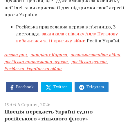
ідеології” церкви, але “дуже ймовірно запозичить у
неї” ідеї та використає її для підтримки своєї агресії
проти України.
Російська православна церква в п’ятницю, 3
листопада,
закликала співачку Аллу Пугачову
вибачитися за її критику війни
Росії в Україні.
голова рпц
,
патріарх Кирило
,
повномасштабна війна
,
російська православна церква
,
російська церква
,
Російсько-Українська війна
Facebook
Twitter
Telegram
19:03 6 Серпня, 2026
Швеція передасть Україні судно
російського «тіньового флоту»