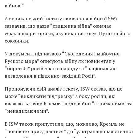
війною”.
Американський Інститут вивчення війни (ISW)
зазначив, що назва “священна війна” означає
ескалацію риторики, яку використовує Путін та його
союзники.
У документі під назвою “Сьогодення і майбутнє
Руского мира” описують війну як новий етап у
“боротьбі” російського народу за “національне
визволення в південно-західній Росії”.
Пропонуючи свій аналіз тексту, ISW сказав, що це
може “викликати підтримку” з боку росіян, які
вважають заяви Кремля щодо війни “стриманими” та
“ненадихаючими”.
В ISW також припустили, що, можливо, Кремль не
“повністю приєднається” до “ультранаціоналістичної