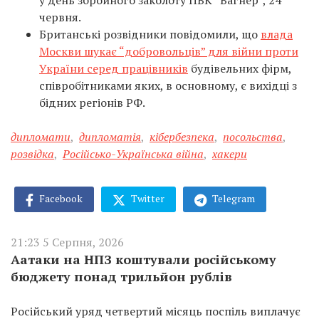
у день збройного заколоту ПВК “Вагнер”, 24
червня.
Британські розвідники повідомили, що
влада
Москви шукає “добровольців” для війни проти
України серед працівників
будівельних фірм,
співробітниками яких, в основному, є вихідці з
бідних регіонів РФ.
дипломати
,
дипломатія
,
кібербезпека
,
посольства
,
розвідка
,
Російсько-Українська війна
,
хакери
Facebook
Twitter
Telegram
21:23 5 Серпня, 2026
Аатаки на НПЗ коштували російському
бюджету понад трильйон рублів
Російський уряд четвертий місяць поспіль виплачує