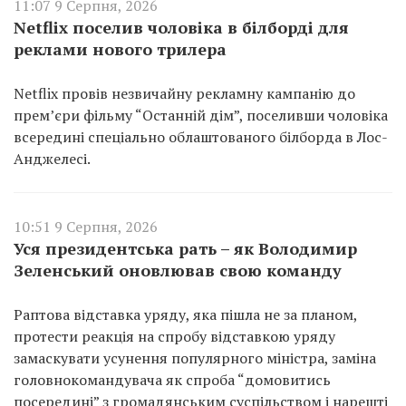
11:07 9 Серпня, 2026
Netflix поселив чоловіка в білборді для
реклами нового трилера
Netflix провів незвичайну рекламну кампанію до
прем’єри фільму “Останній дім”, поселивши чоловіка
всередині спеціально облаштованого білборда в Лос-
Анджелесі.
10:51 9 Серпня, 2026
Уся президентська рать – як Володимир
Зеленський оновлював свою команду
Раптова відставка уряду, яка пішла не за планом,
протести реакція на спробу відставкою уряду
замаскувати усунення популярного міністра, заміна
головнокомандувача як спроба “домовитись
посередині” з громадянським суспільством і нарешті