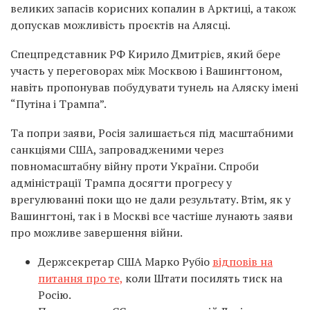
великих запасів корисних копалин в Арктиці, а також
допускав можливість проєктів на Алясці.
Спецпредставник РФ Кирило Дмитрієв, який бере
участь у переговорах між Москвою і Вашингтоном,
навіть пропонував побудувати тунель на Аляску імені
“Путіна і Трампа”.
Та попри заяви, Росія залишається під масштабними
санкціями США, запровадженими через
повномасштабну війну проти України. Спроби
адміністрації Трампа досягти прогресу у
врегулюванні поки що не дали результату. Втім, як у
Вашингтоні, так і в Москві все частіше лунають заяви
про можливе завершення війни.
Держсекретар США Марко Рубіо
відповів на
питання про те,
коли Штати посилять тиск на
Росію.