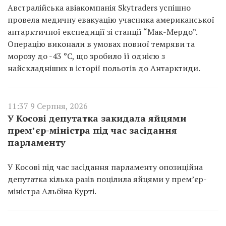
Австралійська авіакомпанія Skytraders успішно
провела медичну евакуацію учасника американської
антарктичної експедиції зі станції “Мак-Мердо”.
Операцію виконали в умовах повної темряви та
морозу до -43 °C, що зробило її однією з
найскладніших в історії польотів до Антарктиди.
11:37 9 Серпня, 2026
У Косові депутатка закидала яйцями
прем’єр-міністра під час засідання
парламенту
У Косові під час засідання парламенту опозиційна
депутатка кілька разів поцілила яйцями у прем’єр-
міністра Альбіна Курті.