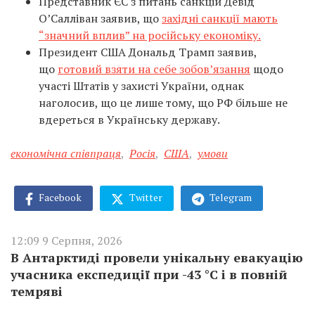
Представник ЄС з питань санкцій Девід
О’Салліван заявив, що
західні санкції мають
“значний вплив” на російську економіку.
Президент США Дональд Трамп заявив,
що
готовий взяти на себе зобов’язання
щодо
участі Штатів у захисті України, однак
наголосив, що це лише тому, що РФ більше не
вдереться в Українську державу.
економічна співпраця
,
Росія
,
США
,
умови
Facebook
Twitter
Telegram
12:09 9 Серпня, 2026
В Антарктиді провели унікальну евакуацію
учасника експедиції при -43 °C і в повній
темряві