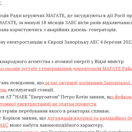
.
юція Ради керуючих МАГАТЕ, де засуджуються дії Росії п
АГАТЕ, за минулі 18 місяців ЗАЕС вісім разів відключалас
ала користуючись з аварійних дизель-генераторів.
мну електростанцію в Європі Запорізьку АЕС 4 березня 202
ародного агентства з атомної енергії у Відні міністр
о провів зустріч з генеральним директором МАГАТЕ Раф
галь повідомив, що
за час окупації росіянами Запорізької
ень
експлуатації станції.
ня АТ “НАЕК “Енергоатом” Петро Котін заявив, щ
о фейков
атомної електростанції не здатна провести
 термін перебування якого в реакторах спливає.
 Коріков заявив, що
деградація ядерної та радіаційної б
 АЕС
може набути лавиноподібного характеру.