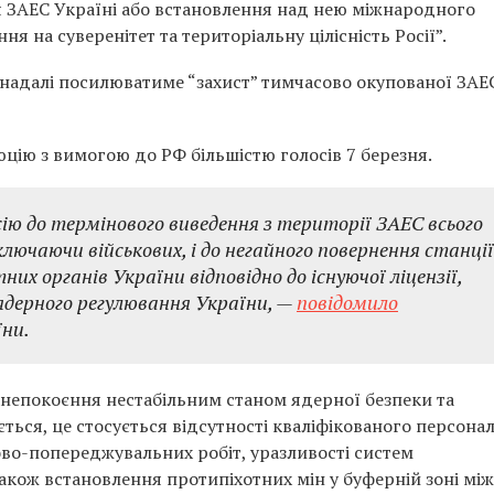
ня ЗАЕС Україні або встановлення над нею міжнародного
я на суверенітет та територіальну цілісність Росії”.
 надалі посилюватиме “захист” тимчасово окупованої ЗАЕ
ію з вимогою до РФ більшістю голосів 7 березня.
ію до термінового виведення з території ЗАЕС всього
ключаючи військових, і до негайного повернення станції
х органів України відповідно до існуючої ліцензії,
ядерного регулювання України, —
повідомило
ни.
анепокоєння нестабільним станом ядерної безпеки та
ється, це стосується відсутності кваліфікованого персонал
во-попереджувальних робіт, уразливості систем
акож встановлення протипіхотних мін у буферній зоні між