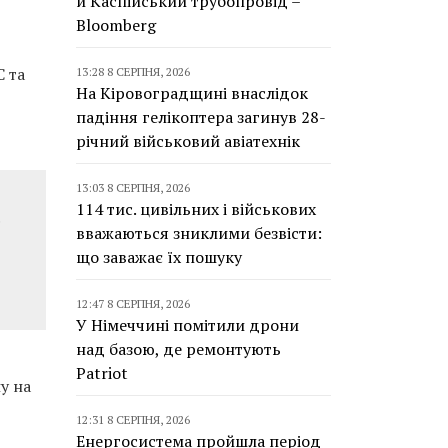
й Каспійський трубопровід –
Bloomberg
С та
13:28 8 СЕРПНЯ, 2026
На Кіровоградщині внаслідок
падіння гелікоптера загинув 28-
річний військовий авіатехнік
13:03 8 СЕРПНЯ, 2026
114 тис. цивільних і військових
вважаються зниклими безвісти:
що заважає їх пошуку
12:47 8 СЕРПНЯ, 2026
У Німеччині помітили дрони
над базою, де ремонтують
Patriot
у на
12:31 8 СЕРПНЯ, 2026
Енергосистема пройшла період