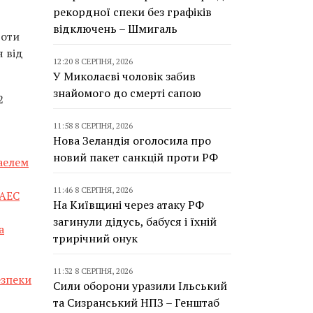
рекордної спеки без графіків
відключень – Шмигаль
роти
я від
12:20 8 СЕРПНЯ, 2026
У Миколаєві чоловік забив
знайомого до смерті сапою
2
11:58 8 СЕРПНЯ, 2026
Нова Зеландія оголосила про
новий пакет санкцій проти РФ
аелем
11:46 8 СЕРПНЯ, 2026
 АЕС
На Київщині через атаку РФ
загинули дідусь, бабуся і їхній
а
трирічний онук
11:32 8 СЕРПНЯ, 2026
езпеки
Сили оборони уразили Ільський
та Сизранський НПЗ – Генштаб