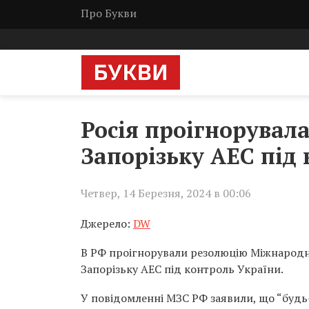
Про Букви
Росія проігнорувал
Запорізьку АЕС під
Четвер, 14 Березня, 2024 в 00:06
Джерело:
DW
В РФ проігнорували резолюцію Міжнародно
Запорізьку АЕС під контроль України.
У повідомленні МЗС РФ заявили, що “будь-