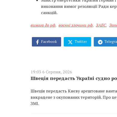
Міністр енергетики України Герман
виконання вимог резолюції Ради керу
санкцій.
вимога до рф
,
воєнні злочини рф
,
ЗАЕС
,
Зап
Facebook
Twitter
Telegr
19:03 6 Серпня, 2026
Швеція передасть Україні судно ро
Швеція передасть Києву арештоване вантаж
викрадене з окупованих територій. Про це
ЗМІ.