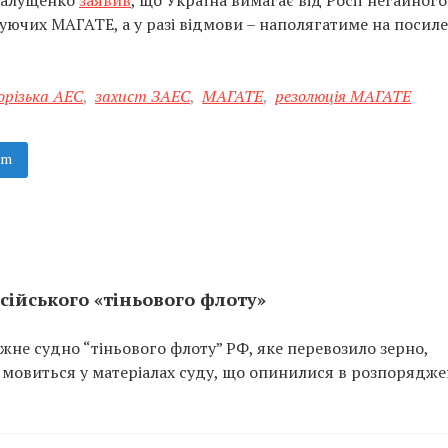
 Галущенко
заявив
, що Україна вимагає від Росії негайного
ючих МАГАТЕ, а у разі відмови – наполягатиме на посиле
орізька АЕС
,
захист ЗАЕС
,
МАГАТЕ
,
резолюція МАГАТЕ
am
сійського «тіньового флоту»
не судно “тіньового флоту” РФ, яке перевозило зерно,
 мовиться у матеріалах суду, що опинилися в розпорядже