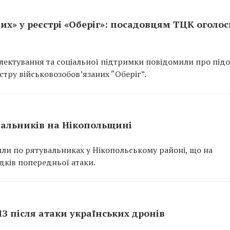
их» у реєстрі «Оберіг»: посадовцям ТЦК оголо
ектування та соціальної підтримки повідомили про підо
тру військовозобов’язаних “Оберіг”.
вальників на Нікопольщині
или по рятувальниках у Нікопольському районі, що на
ідків попередньої атаки.
ПЗ після атаки українських дронів