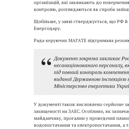
організацій, які закликають до повернен
контролю, розглядаються як спроба зазіханн
Щобільше, у заяві стверджується, що РФ й
Енергодару.
Рада керуючих МАГАТЕ підтримала резолюц
Документ зокрема закликає Рос
несанкціонованого персоналу, в
під повний контроль компетентни
виданої Державною інспекцією 
Міністерство енергетики Украї
У документі також висловлено серйозне з
захищеності на ЗАЕС. Особливо, як зазнача
майданчику, прогалин у проведенні плано
водопостачання та електропостачання, а т