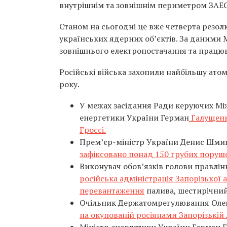
внутрішнім та зовнішнім периметром ЗАЕС
Станом на сьогодні це вже четверта резол
українських ядерних об’єктів. За даними М
зовнішнього електропостачання та працюв
Російські війська захопили найбільшу ато
року.
У межах засідання Ради керуючих Міжн
енергетики України Герман
Галущенк
Гроссі.
Прем’єр-міністр України Денис Шми
зафіксовано понад 150 грубих поруш
Виконувач обов’язків голови правлін
російська адміністрація Запорізької 
перевантаження
палива, шестирічний
Очільник Держатомрегулювання Олег
на окупованій росіянами Запорізькій