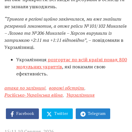
не зазнали ушкоджень.
“Тривога в регіоні щойно закінчилася, ми вже знайшли
резервний локомотив, а отже рейси №101/102 Миколаїв
– Лозова та №206 Миколаїв – Херсон вирушили із
затримкою +2:11 та +1:11 відповідно”
, – повідомили в
Укрзалізниці.
Укрзалізниця
розгортає по всій країні понад 800
модульних укриттів
, які показали свою
ефективність.
атака по залізниці
,
ворожі обстріли
,
Російсько-Українська війна
,
Укрзалізниця
Facebook
Twitter
Telegram
15:11 10 Серпня, 2026