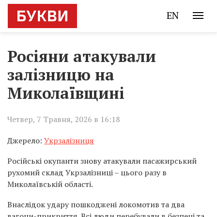
EN
Росіяни атакували
залізницю на
Миколаївщині
Четвер, 7 Травня, 2026 в 16:18
Джерело:
Укрзалізниця
Російські окупанти знову атакували пасажирський
рухомий склад Укрзалізниці – цього разу в
Миколаївській області.
Внаслідок удару пошкоджені локомотив та два
вагони-прикриття. Всі люди перебували в безпеці та