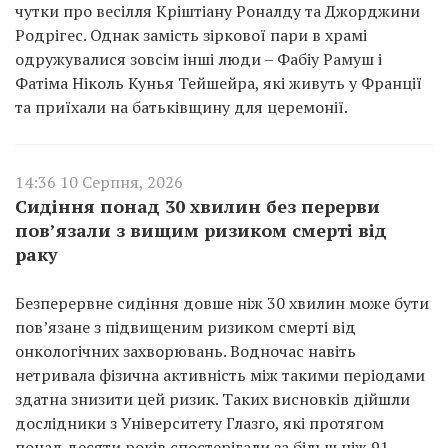
чутки про весілля Кріштіану Роналду та Джорджини
Родрігес. Однак замість зіркової пари в храмі
одружувалися зовсім інші люди – Фабіу Рамуш і
Фатіма Ніколь Кунья Тейшейра, які живуть у Франції
та приїхали на батьківщину для церемонії.
14:36 10 Серпня, 2026
Сидіння понад 30 хвилин без перерви
пов’язали з вищим ризиком смерті від
раку
Безперервне сидіння довше ніж 30 хвилин може бути
пов’язане з підвищеним ризиком смерті від
онкологічних захворювань. Водночас навіть
нетривала фізична активність між такими періодами
здатна знизити цей ризик. Таких висновків дійшли
дослідники з Університету Глазго, які протягом
понад десяти років спостерігали за більш ніж 91