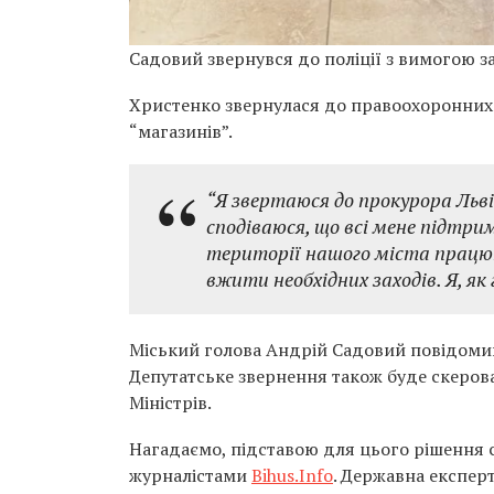
Садовий звернувся до поліції з вимогою з
Христенко звернулася до правоохоронних 
“магазинів”.
“Я звертаюся до прокурора Львів
сподіваюся, що всі мене підтри
території нашого міста працюю
вжити необхідних заходів. Я, як
Міський голова Андрій Садовий повідомив,
Депутатське звернення також буде скерова
Міністрів.
Нагадаємо, підставою для цього рішення 
журналістами
Bihus.Info
. Державна експер