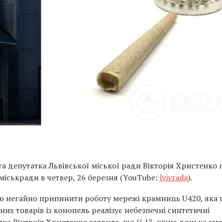
а депутатка Львівської міської ради Вікторія Христенко 
 міськради в четвер, 26 березня (YouTube:
lvivrada
).
ою негайно припинити роботу мережі крамниць U420, яка 
них товарів із конопель реалізує небезпечні синтетичні