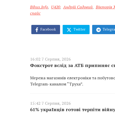
Bihus.Info
,
U420
,
Андрій Садовий
,
Вікторія 
спайс
Facebook
Twitter
Telegr
16:02 7 Серпня, 2026
Фокстрот вслід за АТБ припиняє с
Мережа магазинів електроніки та побутов
Telegram-каналом “Труха”.
15:42 7 Серпня, 2026
61% українців готові терпіти війну