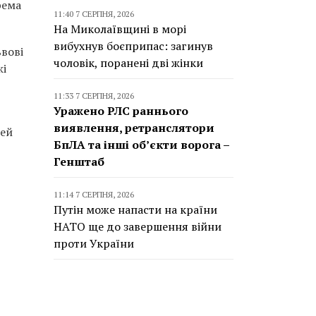
рема
11:40 7 СЕРПНЯ, 2026
На Миколаївщині в морі
вибухнув боєприпас: загинув
ьвові
чоловік, поранені дві жінки
жі
11:33 7 СЕРПНЯ, 2026
Уражено РЛС раннього
виявлення, ретранслятори
цей
БпЛА та інші об’єкти ворога –
Генштаб
11:14 7 СЕРПНЯ, 2026
Путін може напасти на країни
НАТО ще до завершення війни
проти України