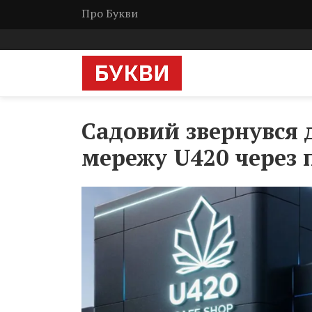
Про Букви
Садовий звернувся 
мережу U420 через 