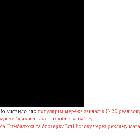
nfo виявило, що
популярна мережа закладів U420 реалізов
уючи їх як легальні вироби з канабісу
.
са Цимбалюка та блогерку Есті Рогову через рекламу маг