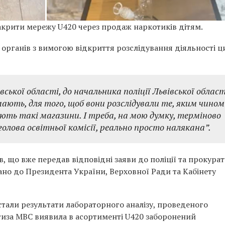
акрити мережу U420 через продаж наркотиків дітям.
органів з вимогою відкриття розслідування діяльності ц
ської області, до начальника поліції Львівської област
мають, для того, щоб вони розслідували те, яким чином
ть такі магазини. І треба, на мою думку, терміново
 голова освітньої комісії, реально просто налякана”.
 що вже передав відповідні заяви до поліції та прокурат
но до Президента України, Верховної Ради та Кабінету
стали результати лабораторного аналізу, проведеного
тиза МВС виявила в асортименті U420 заборонений