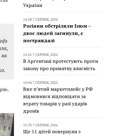
огла
України
14:28 7 СЕРПНЯ, 2026
Росіяни обстріляли Ізюм –
двоє людей загинули, є
постраждалі
nfo
шла,
 як
14:22 7 СЕРПНЯ, 2026
В Аргентині протестують проти
закону про приватну власність
ко.
14:04 7 СЕРПНЯ, 2026
Вже п’ятий маркетплейс у РФ
рію.
відмовився відповідати за
втрату товарів у разі ударів
дронів
13:53 7 СЕРПНЯ, 2026
Ще 11 дітей повернули з