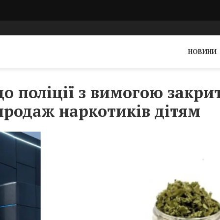
НОВИНИ
до поліції з вимогою закри
продаж наркотиків дітям