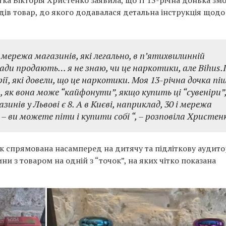
атка Вікторія Христенко заявила, що її 13-річна донька зм
дів товар, до якого додавалася детальна інструкція щодо
 мережа магазинів, які легально, в п’ятихвилинній
ради продають… я не знаю, чи це наркотики, але Bihus.I
ї, які довели, що це наркотики. Моя 13-річна дочка пі
, як вона може “кайфонути”, якщо купить ці “сувеніри”,
инів у Львові є 8. А в Києві, наприклад, 30 і мережа
 – ви можете піти і купити собі “,
– розповіла Христен
ок спрямована насамперед на дитячу та підліткову аудито
ни з товаром на одній з “точок”, на яких чітко показана