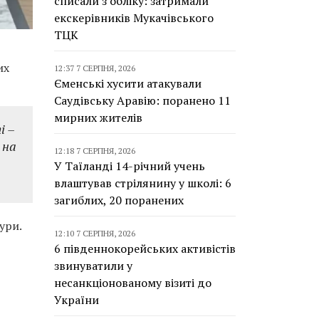
списали з обліку: затримали
екскерівників Мукачівського
ТЦК
их
12:37 7 СЕРПНЯ, 2026
Єменські хусити атакували
Саудівську Аравію: поранено 11
мирних жителів
і –
 на
12:18 7 СЕРПНЯ, 2026
У Таїланді 14-річний учень
влаштував стрілянину у школі: 6
загиблих, 20 поранених
ури.
12:10 7 СЕРПНЯ, 2026
6 південнокорейських активістів
звинуватили у
несанкціонованому візиті до
України