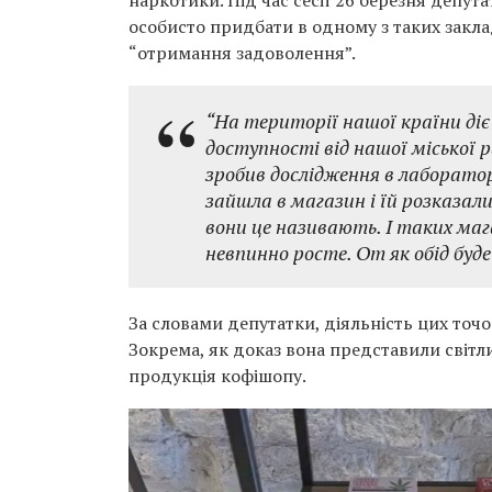
наркотики. Під час сесії 26 березня депут
особисто придбати в одному з таких закла
“отримання задоволення”.
“На території нашої країни діє
доступності від нашої міської 
зробив дослідження в лабораторі
зайшла в магазин і їй розказали
вони це називають. І таких магаз
невпинно росте. От як обід буде
За словами депутатки, діяльність цих точ
Зокрема, як доказ вона представили світли
продукція кофішопу.