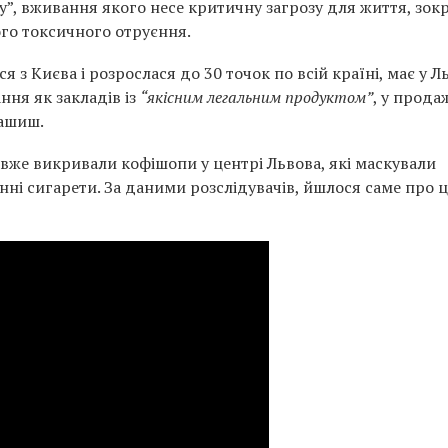
у”, вживання якого несе критичну загрозу для життя, зок
го токсичного отруєння.
 з Києва і розрослася до 30 точок по всій країні, має у Л
ння як закладів із
“якісним легальним продуктом”
, у прода
гашиш.
і вже викривали кофішопи у центрі Львова, які маскували
нні сигарети. За даними розслідувачів, йшлося саме про 