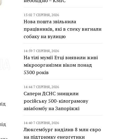
необхідно – КМІС
15:02 7 СЕРПНЯ, 2026
Нова пошта звільнила
працівників, які в спеку вигнали
собаку на вулицю
14:59 7 СЕРПНЯ, 2026
На тілі мумії Етці виявили живі
мікроорганізми віком понад
5300 років
14:44 7 СЕРПНЯ, 2026
Сапери ДСНС знищили
російську 500-кілограмову
під
авіабомбу на Запоріжжі
14:40 7 СЕРПНЯ, 2026
під
Люксембург виділив 8 млн євро
на підтримку енергетики