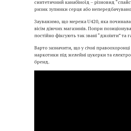
синтетичний канабіноїд – різновид “спайс
ризик зупинки серця або непередбачувано
Зауважимо, що мережа U420, яка починалася
вісім діючих магазинів. Попри позиціонува
постійно фіксують так звані “джоінти” та 
Варто зазначити, що у січні правоохоронц
наркотики під желейні цукерки та електро
бренд.