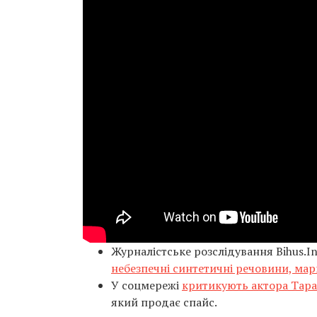
Журналістське розслідування Bihus.I
небезпечні синтетичні речовини, марк
У соцмережі
критикують актора Тара
який продає спайс.