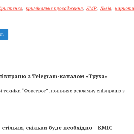
Христенко
,
кримінальне провадження
,
ЛМР
,
Львів
,
наркоти
am
півпрацю з Telegram-каналом «Труха»
ої техніки “Фокстрот” припиняє рекламну співпрацю з
 стільки, скільки буде необхідно – КМІС