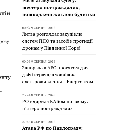
Росія атакувала Одесу:
шестеро постраждалих,
вній
пошкоджені житлові будинки
00:57 9 СЕРПНЯ, 2026
Литва розглядає закупівлю
систем ППО та засобів протидії
розу
дронам у Південної Кореї
00:06 9 СЕРПНЯ, 2026
Запорізька АЕС протягом дня
двічі втрачала зовнішнє
енту
електроживлення – Енергоатом
-
23:24 8 СЕРПНЯ, 2026
РФ вдарила КАБом по Ізюму:
п’ятеро постраждалих
22:48 8 СЕРПНЯ, 2026
Атака РФ по Павлограду: