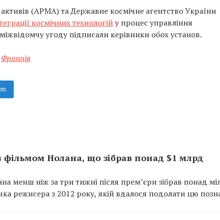
активів (АРМА) та Державне космічне агентство України
теграції космічних технологій
у процес управління
міжвідомчу угоду підписали керівники обох установ.
Франція
am
ів фільмом Нолана, що зібрав понад $1 млрд
на менш ніж за три тижні після прем’єри зібрав понад м
ічка режисера з 2012 року, якій вдалося подолати цю позн