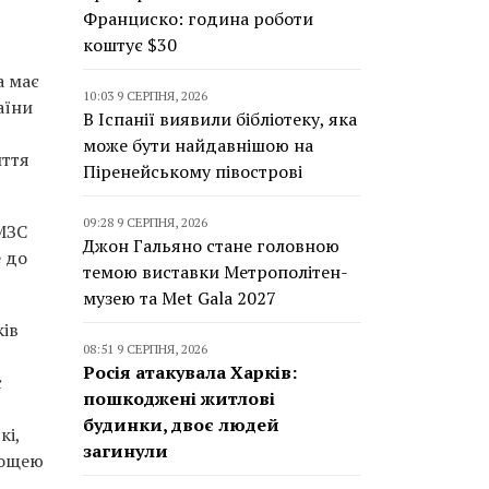
Франциско: година роботи
коштує $30
а має
10:03 9 СЕРПНЯ, 2026
аїни
В Іспанії виявили бібліотеку, яка
може бути найдавнішою на
иття
Піренейському півострові
09:28 9 СЕРПНЯ, 2026
 МЗС
Джон Гальяно стане головною
е до
темою виставки Метрополітен-
музею та Met Gala 2027
ів
08:51 9 СЕРПНЯ, 2026
Росія атакувала Харків:
є
пошкоджені житлові
будинки, двоє людей
кі,
загинули
лощею