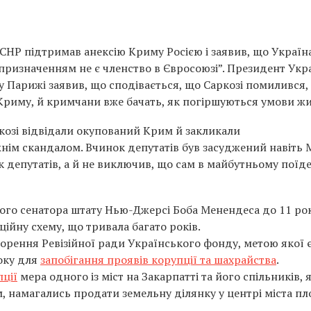
ії СНР підтримав анексію Криму Росією і заявив, що Україн
ї призначенням не є членство в Євросоюзі”. Президент Укр
 Парижі заявив, що сподівається, що Саркозі помилився,
 Криму, й кримчани вже бачать, як погіршуються умови ж
ркозі відвідали окупований Крим й закликали
вжнім скандалом. Вчинок депутатів був засуджений навіть
к депутатів, а й не виключив, що сам в майбутньому поїд
го сенатора штату Нью-Джерсі Боба Менендеса до 11 рок
ійну схему, що тривала багато років.
орення Ревізійної ради Українського фонду, метою якої 
оку для
запобігання проявів корупції та шахрайства
.
ції
мера одного із міст на Закарпатті та його спільників, я
 намагались продати земельну ділянку у центрі міста п