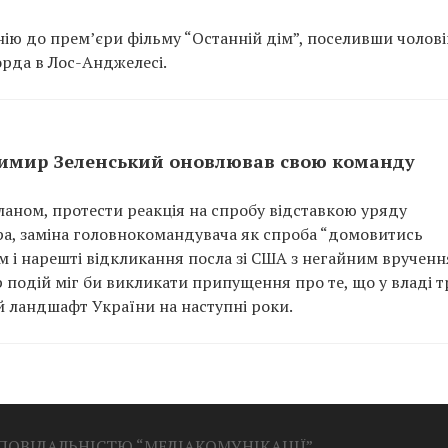
нію до прем’єри фільму “Останній дім”, поселивши чолові
орда в Лос-Анджелесі.
одимир Зеленський оновлював свою команду
планом, протести реакція на спробу відставкою уряду
ра, заміна головнокомандувача як спроба “домовитись
 і нарешті відкликання посла зі США з негайним врученн
р подій міг би викликати припущення про те, що у владі 
й ландшафт України на наступні роки.
ДПОВІДАЛЬНІСТЮ “МЕДІАКОМУНІКАЦІЇ”