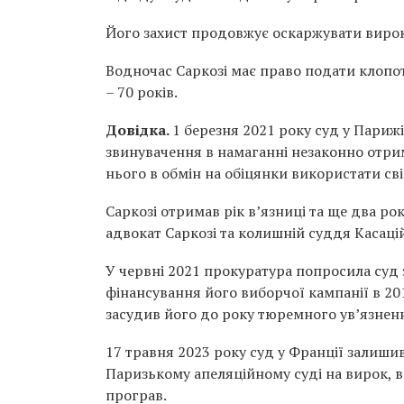
Його захист продовжує оскаржувати вирок
Водночас Саркозі має право подати клопо
– 70 років.
Довідка.
1 березня 2021 року суд у Париж
звинувачення в намаганні незаконно отри
нього в обмін на обіцянки використати св
Саркозі отримав рік в’язниці та ще два р
адвокат Саркозі та колишній суддя Касацій
У червні 2021 прокуратура попросила суд з
фінансування його виборчої кампанії в 201
засудив його до року тюремного ув’язнен
17 травня 2023 року суд у Франції залишив
Паризькому апеляційному суді на вирок, в
програв.