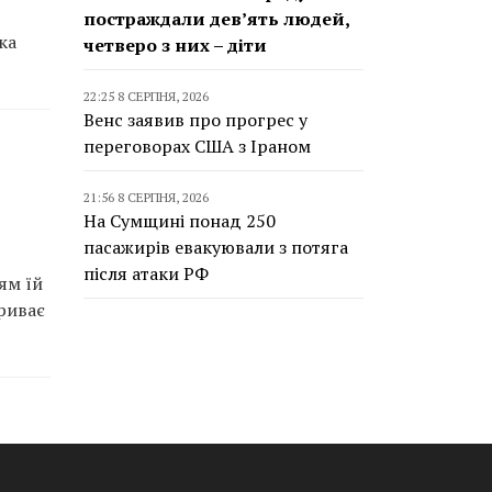
постраждали дев’ять людей,
ка
четверо з них – діти
22:25 8 СЕРПНЯ, 2026
Венс заявив про прогрес у
переговорах США з Іраном
21:56 8 СЕРПНЯ, 2026
На Сумщині понад 250
пасажирів евакуювали з потяга
після атаки РФ
ям їй
триває