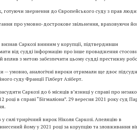
, готуючи звернення до Європейського суду з прав люди
тання про умовно-дострокове звільнення, враховуючи йог
і визнав Саркозі винним у корупції, підтвердивши
мати від судді інформацію про інше провадження стосов
ій вплив з метою забезпечити цьому судді престижну робо
оки — умовно, аналогічні вироки отримали ще двоє підсуд
ного суду Франції Гілберт Азіберт.
асудити Саркозі до 6 місяців в’язниці у справі про незак
2 році в справі “Бігмаліона”. 29 вересня 2021 року суд П
ня.
 у силі трирічний вирок Ніколя Саркозі. Апеляцію в
инесений йому у 2021 році за корупцію та зловживання ві