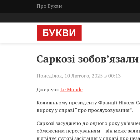
Про Букви
Саркозі зобов’язал
Понеділок, 10 Лютого, 2025 в 00:13
Джерело:
Le Monde
Колишньому президенту Франції Ніколя С
вироку у справі “про прослуховування”.
Саркозі засуджено до одного року ув’язне
обмеженим пересуванням – він може залишат
відвідує судові засідання у справі про не