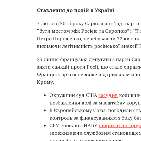
Ставлення до подій в Україні
7 лютого 2015 року Саркозі на з’їзді парт
“бути мостом між Росією та Європою” і “ї
Петро Порошенко, перебуваючи 22 квітня у
визнаючи легітимність російської анексії
23 липня французькі депутати з партії Са
зняти санкції проти Росії, що стало спра
Франції. Саркозі не лише підтримав вчино
Криму.
Окружний суд США
засудив
колишньо
позбавлення волі за масштабну корупц
В Європейському Союзі погодили ств
контроль за фінансуванням з боку бл
СБУ спільно з НАБУ
викрили на коруп
зловживаючи службовим становищем,
понад 3 га за зниженою ціною.