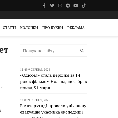
СТАТТІ
КОЛОНКИ
ПРО БУКВИ
РЕКЛАМА
ет
12:49 9 СЕРПНЯ, 2026
«Одіссея» стала першим за 14
років фільмом Нолана, що зібрав
ня
понад $1 млрд
12:09 9 СЕРПНЯ, 2026
В Антарктиді провели унікальну
и
евакуацію учасника експедиції