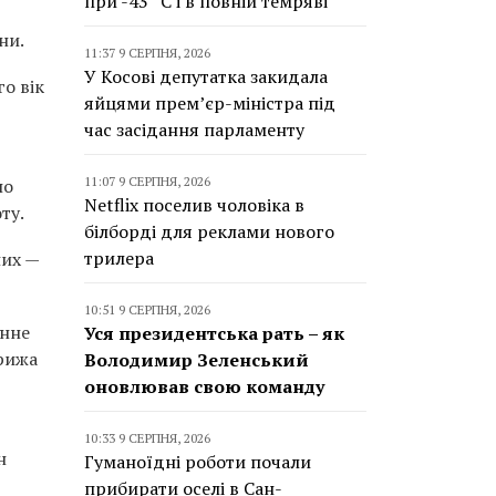
при -43 °C і в повній темряві
ни.
11:37 9 СЕРПНЯ, 2026
У Косові депутатка закидала
о вік
яйцями прем’єр-міністра під
час засідання парламенту
11:07 9 СЕРПНЯ, 2026
но
Netflix поселив чоловіка в
ту.
білборді для реклами нового
трилера
них —
10:51 9 СЕРПНЯ, 2026
онне
Уся президентська рать – як
арижа
Володимир Зеленський
оновлював свою команду
10:33 9 СЕРПНЯ, 2026
н
Гуманоїдні роботи почали
прибирати оселі в Сан-