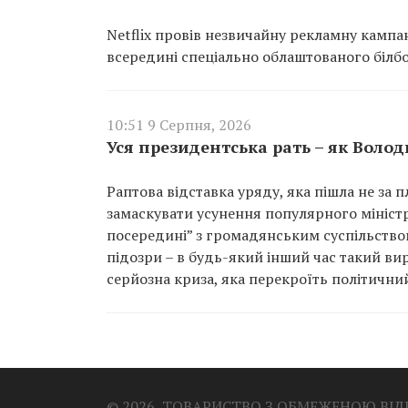
Netflix провів незвичайну рекламну кампа
всередині спеціально облаштованого білб
10:51 9 Серпня, 2026
Уся президентська рать – як Вол
Раптова відставка уряду, яка пішла не за 
замаскувати усунення популярного мініст
посередині” з громадянським суспільством
підозри – в будь-який інший час такий ви
серйозна криза, яка перекроїть політични
© 2026, ТОВАРИСТВО З ОБМЕЖЕНОЮ ВІ