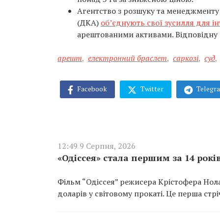
Агентство з розшуку та менеджменту 
(ДКА)
об’єднують свої зусилля для ін
арештованими активами. Відповідну 
арешт
,
електронний браслет
,
саркозі
,
суд
,
Facebook
Twitter
Telegr
12:49 9 Серпня, 2026
«Одіссея» стала першим за 14 рок
Фільм “Одіссея” режисера Крістофера Нола
доларів у світовому прокаті. Це перша стр