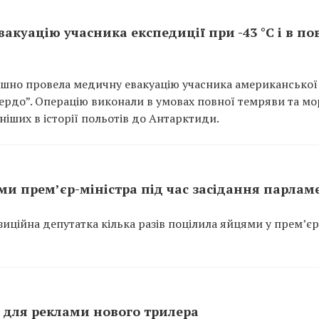
акуацію учасника експедиції при -43 °C і в по
пішно провела медичну евакуацію учасника американської
Мердо”. Операцію виконали в умовах повної темряви та мо
дніших в історії польотів до Антарктиди.
ми прем’єр-міністра під час засідання парлам
зиційна депутатка кілька разів поцілила яйцями у прем’єр
ді для реклами нового трилера