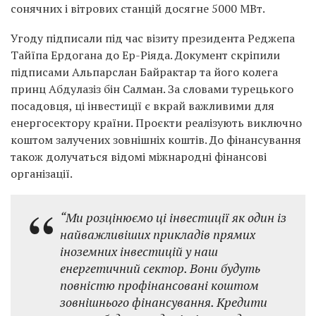
сонячних і вітрових станцій досягне 5000 МВт.
Угоду підписали під час візиту президента Реджепа
Тайїпа Ердогана до Ер-Ріяда. Документ скріпили
підписами Альпарслан Байрактар та його колега
принц Абдулазіз бін Салман. За словами турецького
посадовця, ці інвестиції є вкрай важливими для
енергосектору країни. Проєкти реалізують виключно
коштом залучених зовнішніх коштів. До фінансування
також долучаться відомі міжнародні фінансові
організації.
“Ми розцінюємо ці інвестиції як один із
найважливіших прикладів прямих
іноземних інвестицій у наш
енергетичний сектор. Вони будуть
повністю профінансовані коштом
зовнішнього фінансування. Кредити