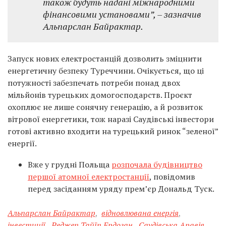
також будуть надані міжнародними
фінансовими установами”
, – зазначив
Альпарслан Байрактар.
Запуск нових електростанцій дозволить зміцнити
енергетичну безпеку Туреччини. Очікується, що ці
потужності забезпечать потреби понад двох
мільйонів турецьких домогосподарств. Проєкт
охоплює не лише сонячну генерацію, а й розвиток
вітрової енергетики, тож наразі Саудівські інвестори
готові активно входити на турецький ринок “зеленої”
енергії.
Вже у грудні Польща
розпочала будівництво
першої атомної електростанції
, повідомив
перед засіданням уряду прем’єр Дональд Туск.
Альпарслан Байрактар
,
відновлювана енергія
,
інвестиції
,
Реджеп Тайїп Ердоган
,
Саудівська Аравія
,