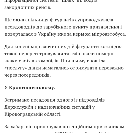
інформаційної системи “Шлях” як водіїв
закордонних рейсів.
Ще одна спільниця фігурантів супроводжувала
псевдоводіїв до зарубіжного пункту призначення і
поверталася в Україну вже за кермом мікроавтобуса.
Для конспірації злочинних дій фігуранти кожні два
тижні перереєстровували та змінювали номерні
знаки своїх автомобілів. При цьому гроші за
«послугу» ділки намагались отримувати переважно
через посередників.
У Кропивницькому:
Затримано посадовця одного із підрозділів
Держслужби з надзвичайних ситуацій у
Кіровоградській області.
За хабарі він пропонував потенційним призовникам