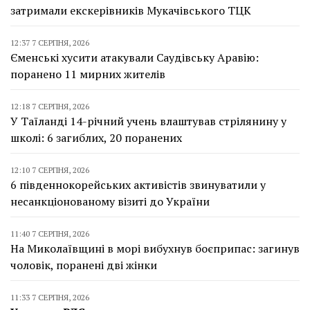
затримали екскерівників Мукачівського ТЦК
12:37 7 СЕРПНЯ, 2026
Єменські хусити атакували Саудівську Аравію:
поранено 11 мирних жителів
12:18 7 СЕРПНЯ, 2026
У Таїланді 14-річний учень влаштував стрілянину у
школі: 6 загиблих, 20 поранених
12:10 7 СЕРПНЯ, 2026
6 південнокорейських активістів звинуватили у
несанкціонованому візиті до України
11:40 7 СЕРПНЯ, 2026
На Миколаївщині в морі вибухнув боєприпас: загинув
чоловік, поранені дві жінки
11:33 7 СЕРПНЯ, 2026