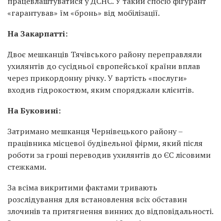
працевлаштуватися у ДСНС. У такий спосіб фігурант
«гарантував» їм «бронь» від мобілізації.
На Закарпатті:
Двоє мешканців Тячівського району переправляли
ухилянтів до сусідньої європейської країни вплав
через прикордонну річку. У вартість «послуги»
входив гідрокостюм, яким споряджали клієнтів.
На Буковині:
Затримано мешканця Чернівецького району –
працівника місцевої будівельної фірми, який після
роботи за гроші переводив ухилянтів до ЄС лісовими
стежками.
За всіма викритими фактами тривають
розслідування для встановлення всіх обставин
злочинів та притягнення винних до відповідальності.