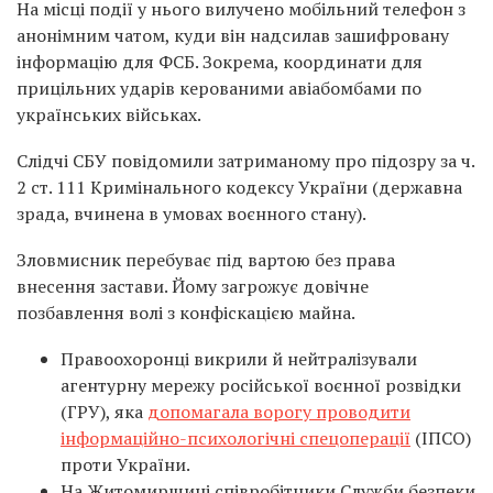
На місці події у нього вилучено мобільний телефон з
анонімним чатом, куди він надсилав зашифровану
інформацію для ФСБ. Зокрема, координати для
прицільних ударів керованими авіабомбами по
українських військах.
Слідчі СБУ повідомили затриманому про підозру за ч.
2 ст. 111 Кримінального кодексу України (державна
зрада, вчинена в умовах воєнного стану).
Зловмисник перебуває під вартою без права
внесення застави. Йому загрожує довічне
позбавлення волі з конфіскацією майна.
Правоохоронці викрили й нейтралізували
агентурну мережу російської воєнної розвідки
(ГРУ), яка
допомагала ворогу проводити
інформаційно-психологічні спецоперації
(ІПСО)
проти України.
На Житомирщині співробітники Служби безпеки