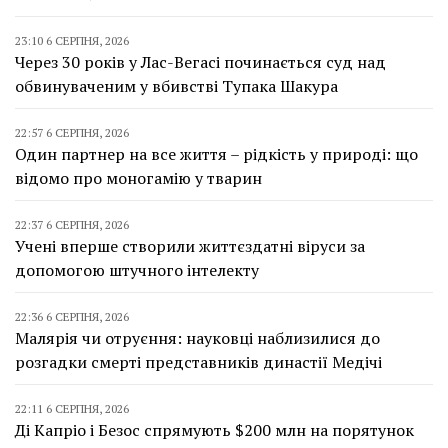
23:10 6 СЕРПНЯ, 2026
Через 30 років у Лас-Вегасі починається суд над
обвинуваченим у вбивстві Тупака Шакура
22:57 6 СЕРПНЯ, 2026
Один партнер на все життя – рідкість у природі: що
відомо про моногамію у тварин
22:37 6 СЕРПНЯ, 2026
Учені вперше створили життєздатні віруси за
допомогою штучного інтелекту
22:36 6 СЕРПНЯ, 2026
Малярія чи отруєння: науковці наблизилися до
розгадки смерті представників династії Медічі
22:11 6 СЕРПНЯ, 2026
Ді Капріо і Безос спрямують $200 млн на порятунок