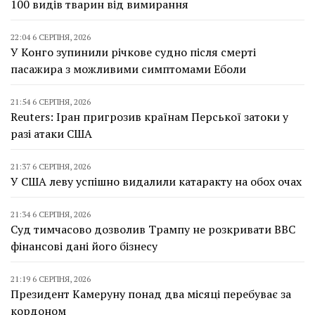
100 видів тварин від вимирання
22:04 6 СЕРПНЯ, 2026
У Конго зупинили річкове судно після смерті
пасажира з можливими симптомами Еболи
21:54 6 СЕРПНЯ, 2026
Reuters: Іран пригрозив країнам Перської затоки у
разі атаки США
21:37 6 СЕРПНЯ, 2026
У США леву успішно видалили катаракту на обох очах
21:34 6 СЕРПНЯ, 2026
Суд тимчасово дозволив Трампу не розкривати BBC
фінансові дані його бізнесу
21:19 6 СЕРПНЯ, 2026
Президент Камеруну понад два місяці перебуває за
кордоном