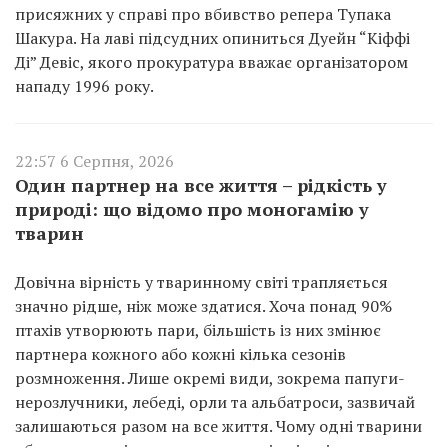
присяжних у справі про вбивство репера Тупака
Шакура. На лаві підсудних опиниться Дуейн “Кіффі
Ді” Девіс, якого прокуратура вважає організатором
нападу 1996 року.
22:57 6 Серпня, 2026
Один партнер на все життя – рідкість у
природі: що відомо про моногамію у
тварин
Довічна вірність у тваринному світі трапляється
значно рідше, ніж може здатися. Хоча понад 90%
птахів утворюють пари, більшість із них змінює
партнера кожного або кожні кілька сезонів
розмноження. Лише окремі види, зокрема папуги-
нерозлучники, лебеді, орли та альбатроси, зазвичай
залишаються разом на все життя. Чому одні тварини