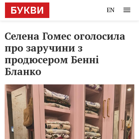
EN
Селена Гомес оголосила
про заручини з
продюсером Бенні
Бланко