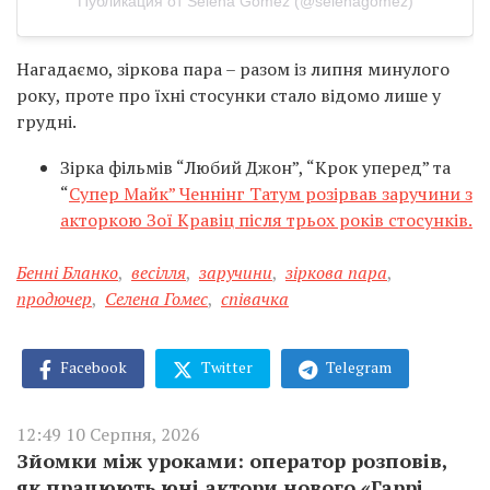
Публикация от Selena Gomez (@selenagomez)
Нагадаємо, зіркова пара – разом із липня минулого
року, проте про їхні стосунки стало відомо лише у
грудні.
Зірка фільмів “Любий Джон”, “Крок уперед” та
“
Супер Майк” Ченнінг Татум розірвав заручини з
акторкою Зої Кравіц після трьох років стосунків.
Бенні Бланко
,
весілля
,
заручини
,
зіркова пара
,
продючер
,
Селена Гомес
,
співачка
Facebook
Twitter
Telegram
12:49 10 Серпня, 2026
Зйомки між уроками: оператор розповів,
як працюють юні актори нового «Гаррі