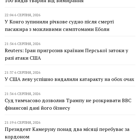
100 видів тварин від вимирання
22:04 6 СЕРПНЯ, 2026
У Конго зупинили річкове судно після смерті
пасажира з можливими симптомами Еболи
21:54 6 СЕРПНЯ, 2026
Reuters: Іран пригрозив країнам Перської затоки у
разі атаки США
21:37 6 СЕРПНЯ, 2026
У США леву успішно видалили катаракту на обох очах
21:34 6 СЕРПНЯ, 2026
Суд тимчасово дозволив Трампу не розкривати BBC
фінансові дані його бізнесу
21:19 6 СЕРПНЯ, 2026
Президент Камеруну понад два місяці перебуває за
кордоном