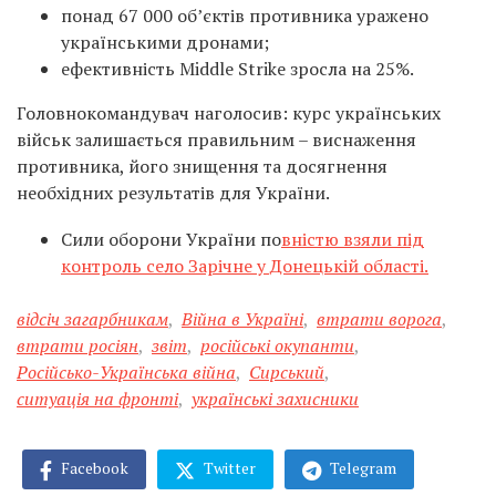
понад 67 000 об’єктів противника уражено
українськими дронами;
ефективність Middle Strike зросла на 25%.
Головнокомандувач наголосив: курс українських
військ залишається правильним – виснаження
противника, його знищення та досягнення
необхідних результатів для України.
Сили оборони України по
вністю взяли під
контроль село Зарічне у Донецькій області.
відсіч загарбникам
,
Війна в Україні
,
втрати ворога
,
втрати росіян
,
звіт
,
російські окупанти
,
Російсько-Українська війна
,
Сирський
,
ситуація на фронті
,
українські захисники
Facebook
Twitter
Telegram