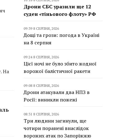
Дрони СБС уразили ще 12
сяч
суден «тіньового флоту» РФ
09:39 8 СЕРПНЯ, 2026
Дощі та грози: погода в Україні
на 8 серпня
09:24 8 СЕРПНЯ, 2026
Цієї ночі не було збито жодної
ворожої балістичної ракети
. На
09:08 8 СЕРПНЯ, 2026
Дрони атакували два НПЗ в
Росії: виникли пожежі
аль
08:31 8 СЕРПНЯ, 2026
Три людини загинули, ще
чотири поранені внаслідок
ворожих атак по Запоріжжю