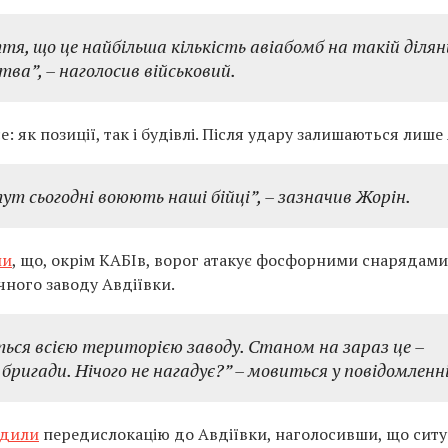
ття, що це найбільша кількість авіабомб на такій ділян
тва”, – наголосив військовий.
 як позиції, так і будівлі. Після удару залишаються лише
ут сьогодні воюють наші бійці”, – зазначив Жорін.
ли
, що, окрім КАБІв, ворог атакує фосфорними снарядами
чного заводу Авдіївки.
ся всією територією заводу. Станом на зараз це –
бригади. Нічого не нагадує?” – мовиться у повідомленні
рдили
передислокацію до Авдіївки, наголосивши, що ситу