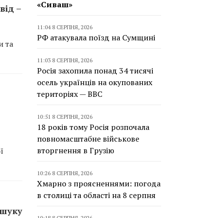
«Сиваш»
від –
11:04 8 СЕРПНЯ, 2026
РФ атакувала поїзд на Сумщині
и та
11:03 8 СЕРПНЯ, 2026
Росія захопила понад 34 тисячі
осель українців на окупованих
територіях — BBC
й
10:51 8 СЕРПНЯ, 2026
18 років тому Росія розпочала
повномасштабне військове
вторгнення в Грузію
ї
10:26 8 СЕРПНЯ, 2026
Хмарно з проясненнями: погода
в столиці та області на 8 серпня
ошуку
10:18 8 СЕРПНЯ, 2026