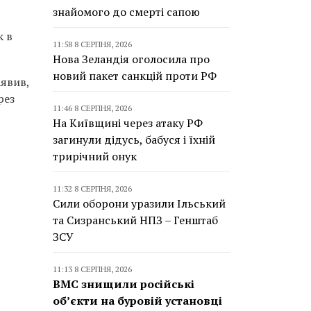
знайомого до смерті сапою
к в
11:58 8 СЕРПНЯ, 2026
Нова Зеландія оголосила про
новий пакет санкцій проти РФ
аявив,
рез
11:46 8 СЕРПНЯ, 2026
На Київщині через атаку РФ
загинули дідусь, бабуся і їхній
трирічний онук
11:32 8 СЕРПНЯ, 2026
Сили оборони уразили Ільський
та Сизранський НПЗ – Генштаб
ЗСУ
11:13 8 СЕРПНЯ, 2026
ВМС знищили російські
об’єкти на буровій установці