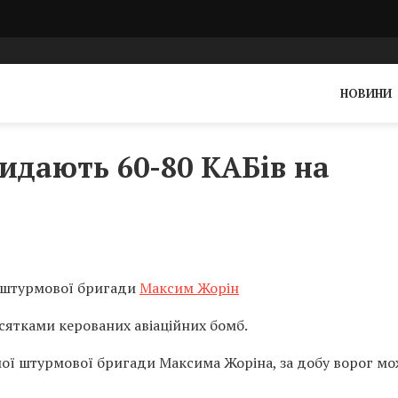
НОВИНИ
идають 60-80 КАБів на
ї штурмової бригади
Максим Жорін
сятками керованих авіаційних бомб.
мої штурмової бригади Максима Жоріна, за добу ворог м