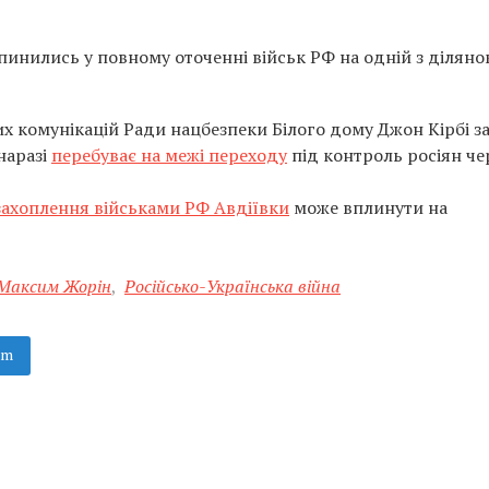
пинились у повному оточенні військ РФ на одній з діляно
их комунікацій Ради нацбезпеки Білого дому Джон Кірбі з
наразі
перебуває на межі переходу
під контроль росіян че
ахоплення військами РФ Авдіївки
може вплинути на
Максим Жорін
,
Російсько-Українська війна
am