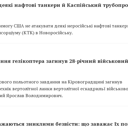
деякі нафтові танкери й Каспійський трубопро
имогу США не атакувати деякі неросійські нафтові танкер
сорціуму (КТК) в Новоросійську.
ння гелікоптера загинув 28-річний військови
йового польотного завдання на Кіровоградщині загинув
ехнік вертолітної ланки вертолітної ескадрильї військово
кий Ярослав Володимирович.
вважаються зниклими безвісти: що заважає їх п