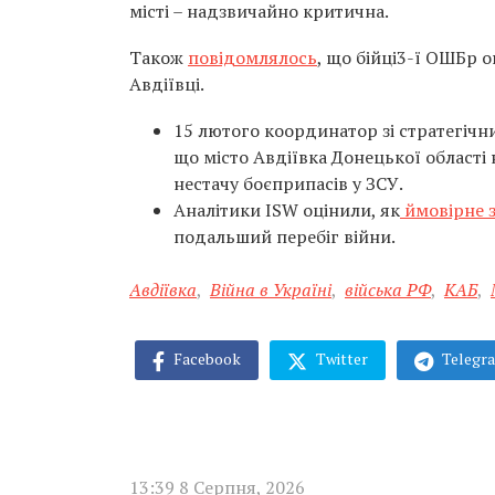
місті – надзвичайно критична.
Також
повідомлялось
, що бійці3-ї ОШБр о
Авдіївці.
15 лютого координатор зі стратегічн
що місто Авдіївка Донецької області 
нестачу боєприпасів у ЗСУ.
Аналітики ISW оцінили, як
ймовірне з
подальший перебіг війни.
Авдіївка
,
Війна в Україні
,
війська РФ
,
КАБ
,
Facebook
Twitter
Telegr
13:39 8 Серпня, 2026