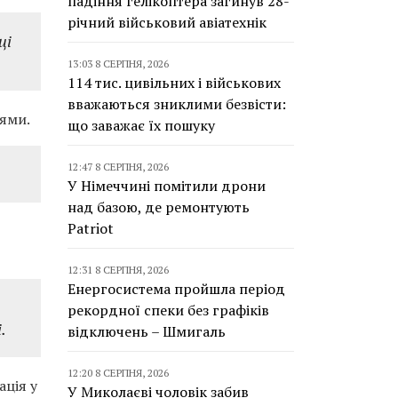
падіння гелікоптера загинув 28-
річний військовий авіатехнік
ці
13:03 8 СЕРПНЯ, 2026
114 тис. цивільних і військових
вважаються зниклими безвісти:
 ями.
що заважає їх пошуку
12:47 8 СЕРПНЯ, 2026
У Німеччині помітили дрони
над базою, де ремонтують
Patriot
12:31 8 СЕРПНЯ, 2026
Енергосистема пройшла період
рекордної спеки без графіків
.
відключень – Шмигаль
12:20 8 СЕРПНЯ, 2026
ація у
У Миколаєві чоловік забив