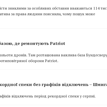
вісти зниклими за особливих обставин вважаються 114 ти
іціатива за права людини пояснила, чому пошук може
азою, де ремонтують Patriot
польоти дронів. Там розташована важлива база Бундесверу
ротиповітряної оборони Patriot.
кордної спеки без графіків відключень – Шмиг
фіків відключень період рекордної спеки у серпні.