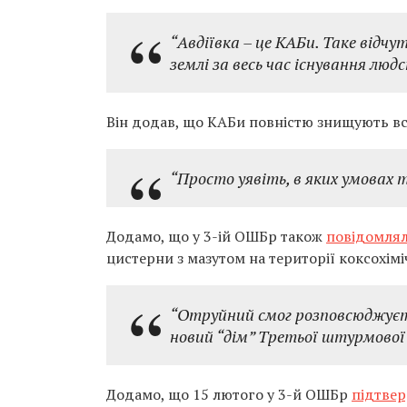
“Авдіївка – це КАБи. Таке відчу
землі за весь час існування людс
Він додав, що КАБи повністю знищують все:
“Просто уявіть, в яких умовах т
Додамо, що у 3-ій ОШБр також
повідомля
цистерни з мазутом на території коксохімі
“Отруйний смог розповсюджуєть
новий “дім” Третьої штурмової 
Додамо, що 15 лютого у 3-й ОШБр
підтве