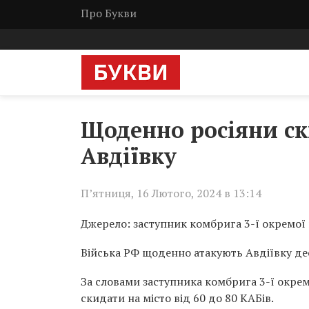
Про Букви
Щоденно росіяни ск
Авдіївку
П’ятниця, 16 Лютого, 2024 в 13:14
Джерело: заступник комбрига 3-ї окремо
Війська РФ щоденно атакують Авдіївку де
За словами заступника комбрига 3-ї окре
скидати на місто від 60 до 80 КАБів.