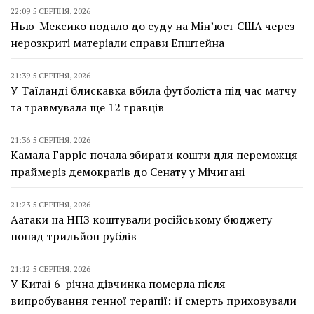
22:09 5 СЕРПНЯ, 2026
Нью-Мексико подало до суду на Мін’юст США через
нерозкриті матеріали справи Епштейна
21:39 5 СЕРПНЯ, 2026
У Таїланді блискавка вбила футболіста під час матчу
та травмувала ще 12 гравців
21:36 5 СЕРПНЯ, 2026
Камала Гарріс почала збирати кошти для переможця
праймеріз демократів до Сенату у Мічигані
21:23 5 СЕРПНЯ, 2026
Аатаки на НПЗ коштували російському бюджету
понад трильйон рублів
21:12 5 СЕРПНЯ, 2026
У Китаї 6-річна дівчинка померла після
випробування генної терапії: її смерть приховували