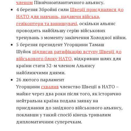
членом
Північноатлантичного альянсу.
4 березня Збройні сили
Швеції приєдналися до
НАТО для навчань, надаючи війська,
гелікоптери та винищувачі,
оскільки альянс
проводить найбільшу серію військових
тренувань з моменту закінчення Холодної війни.
5 березня президент Угорщини Тамаш
Шуйок
підписав ратифікацію вступу Швеції до
військового блоку НАТО,
відкривши шлях для
країни стати 32-м членом Альянсу
найближчими днями.
26 лютого парламент
Угорщини
схвалив
членство Швеції в НАТО –
майже через два роки після того, як історично
нейтральна країна подала заявку на
приєднання до західного військового альянсу,
поклавши у такий спосіб кінець тривалим
дипломатичним суперечкам.