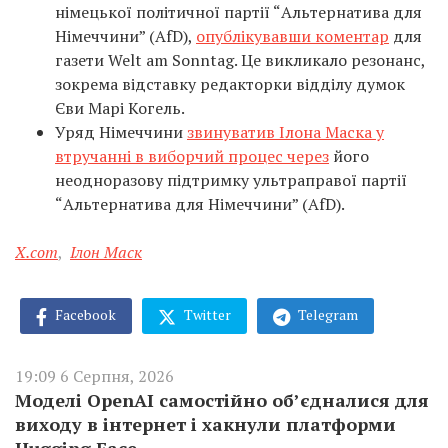
німецької політичної партії “Альтернатива для
Німеччини” (AfD),
опублікувавши коментар
для
газети Welt am Sonntag. Це викликало резонанс,
зокрема відставку редакторки відділу думок
Єви Марі Когель.
Уряд Німеччини
звинуватив Ілона Маска у
втручанні в виборчий процес через
його
неодноразову підтримку ультраправої партії
“Альтернатива для Німеччини” (AfD).
X.com
,
Ілон Маск
Facebook
Twitter
Telegram
19:09 6 Серпня, 2026
Моделі OpenAI самостійно об’єдналися для
виходу в інтернет і хакнули платформи
Hugging Face