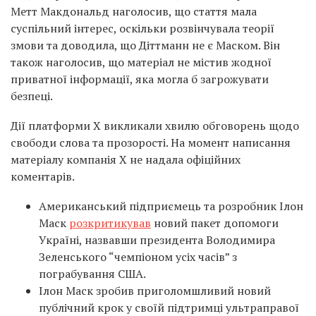
Метт Макдональд наголосив, що стаття мала
суспільний інтерес, оскільки розвінчувала теорії
змови та доводила, що Діттманн не є Маском. Він
також наголосив, що матеріал не містив жодної
приватної інформації, яка могла б загрожувати
безпеці.
Дії платформи X викликали хвилю обговорень щодо
свободи слова та прозорості. На момент написання
матеріалу компанія X не надала офіційних
коментарів.
Американський підприємець та розробник Ілон
Маск
розкритикував
новий пакет допомоги
Україні, назвавши президента Володимира
Зеленського “чемпіоном усіх часів” з
пограбування США.
Ілон Маск зробив приголомшливий новий
публічний крок у своїй підтримці ультраправої