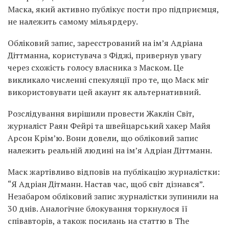
Маска, який активно публікує пости про підприємця,
не належить самому мільярдеру.
Обліковий запис, зареєстрований на ім’я Адріана
Діттманна, користувача з Фіджі, привернув увагу
через схожість голосу власника з Маском. Це
викликало численні спекуляції про те, що Маск міг
використовувати цей акаунт як альтернативний.
Розслідування вирішили провести Жаклін Світ,
журналіст Раян Фейрі та швейцарський хакер Майя
Арсон Крім’ю. Вони довели, що обліковий запис
належить реальній людині на ім’я Адріан Діттманн.
Маск жартівливо відповів на публікацію журналістки:
“Я Адріан Дітманн. Настав час, щоб світ дізнався”.
Незабаром обліковий запис журналістки зупинили на
30 днів. Аналогічне блокування торкнулося її
співавторів, а також посилань на статтю в The