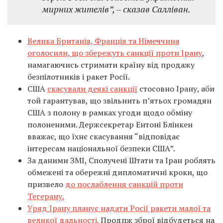
мирних жителів”, – сказав Салліван.
Велика Британія, Франція та Німеччина
оголосили, що збережуть санкції проти Ірану
,
намагаючись стримати країну від продажу
безпілотників і ракет Росії.
США
скасували деякі санкції
стосовно Ірану, аби
той гарантував, що звільнить п’ятьох громадян
США з полону в рамках угоди щодо обміну
полоненими. Держсекретар Ентоні Блінкен
вважає, що їхнє скасування “відповідає
інтересам національної безпеки США”.
За даними ЗМІ, Сполучені Штати та Іран роблять
обмежені та обережні дипломатичні кроки, що
призвело
до послаблення санкцій проти
Тегерану.
Уряд Ірану планує надати Росії ракети малої та
великої дальності.
Продпж зброї відбудеться на