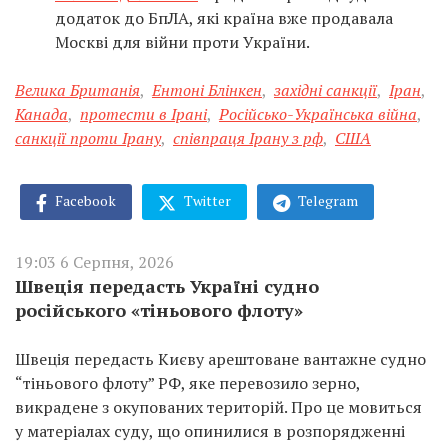
додаток до БпЛА, які країна вже продавала
Москві для війни проти України.
Велика Британія
,
Ентоні Блінкен
,
західні санкції
,
Іран
,
Канада
,
протести в Ірані
,
Російсько-Українська війна
,
санкції проти Ірану
,
співпраця Ірану з рф
,
США
Facebook
Twitter
Telegram
19:03 6 Серпня, 2026
Швеція передасть Україні судно
російського «тіньового флоту»
Швеція передасть Києву арештоване вантажне судно
“тіньового флоту” РФ, яке перевозило зерно,
викрадене з окупованих територій. Про це мовиться
у матеріалах суду, що опинилися в розпорядженні