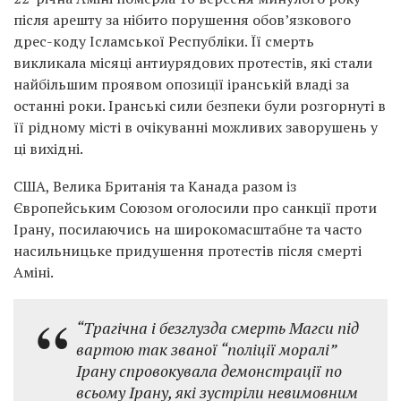
після арешту за нібито порушення обов’язкового
дрес-коду Ісламської Республіки. Її смерть
викликала місяці антиурядових протестів, які стали
найбільшим проявом опозиції іранській владі за
останні роки. Іранські сили безпеки були розгорнуті в
її рідному місті в очікуванні можливих заворушень у
ці вихідні.
США, Велика Британія та Канада разом із
Європейським Союзом оголосили про санкції проти
Ірану, посилаючись на широкомасштабне та часто
насильницьке придушення протестів після смерті
Аміні.
“Трагічна і безглузда смерть Магси під
вартою так званої “поліції моралі”
Ірану спровокувала демонстрації по
всьому Ірану, які зустріли невимовним