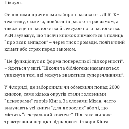
Пікоулт.
Основними причинами заборон називають ЛГБТК+
тематику, сюжети, пов’язані з расою та расизмом, а
також сцени насильства й сексуального насильства.
PEN зауважує, що тисячі книжок знімаються з полиць
“про всяк випадок” – через тиск громади, політичний
клімат або страх перед законом.
“Це функціонує як форма попередньої підкореності”,
– йдеться у звіті. “Школи та бібліотеки намагаються
уникнути тем, які можуть вважатися суперечливими”.
У Флориді, де заборонили чи обмежили понад 2000
книжок, саме кілька округів стали головними
“цензорами” творів Кінга. За словами Міхан, часто
вилучають усі книги “для дорослих” або ті, що
містять “сексуальний контент”. Під таке широке
трактування нерідко підпадають і твори Кінга.