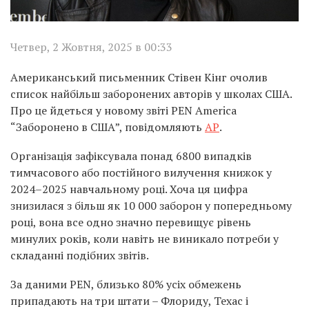
Четвер, 2 Жовтня, 2025 в 00:33
Американський письменник Стівен Кінг очолив
список найбільш заборонених авторів у школах США.
Про це йдеться у новому звіті PEN America
“Заборонено в США”, повідомляють
АР
.
Організація зафіксувала понад 6800 випадків
тимчасового або постійного вилучення книжок у
2024–2025 навчальному році. Хоча ця цифра
знизилася з більш як 10 000 заборон у попередньому
році, вона все одно значно перевищує рівень
минулих років, коли навіть не виникало потреби у
складанні подібних звітів.
За даними PEN, близько 80% усіх обмежень
припадають на три штати – Флориду, Техас і