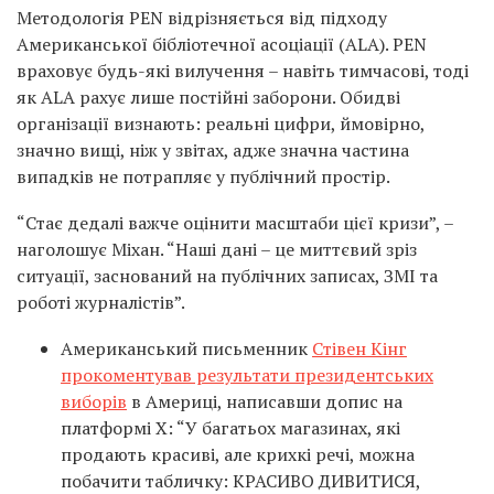
Методологія PEN відрізняється від підходу
Американської бібліотечної асоціації (ALA). PEN
враховує будь-які вилучення – навіть тимчасові, тоді
як ALA рахує лише постійні заборони. Обидві
організації визнають: реальні цифри, ймовірно,
значно вищі, ніж у звітах, адже значна частина
випадків не потрапляє у публічний простір.
“Стає дедалі важче оцінити масштаби цієї кризи”, –
наголошує Міхан. “Наші дані – це миттєвий зріз
ситуації, заснований на публічних записах, ЗМІ та
роботі журналістів”.
Американський письменник
Стівен Кінг
прокоментував результати президентських
виборів
в Америці, написавши допис на
платформі X: “У багатьох магазинах, які
продають красиві, але крихкі речі, можна
побачити табличку: КРАСИВО ДИВИТИСЯ,