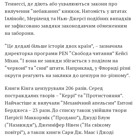
Теннессі, де діють або ухвалюються закони про
вилучення “небажаних” книжок. Натомість у штатах
Іллінойс, Меріленд та Нью-Джерсі подібних випадків
не зафіксовано завдяки законодавчим обмеженням
на заборони.
“Це дедалі більше історія двох країн”, – зазначила
директорка програми PEN “Свобода читання” Кейсі
Міхан. “І вона не завжди збігається з поділом на
“червоні” та “сині” штати. Наприклад, у Флориді різні
округи реагують на заклики до цензури по-різному”.
Книги Кінга цензурували 206 разів. Серед
постраждалих творів – “Керрі” та “Протистояння”.
Найчастіше ж вилучали “Механічний апельсин” Ентоні
Берджеса – 23 рази. До списку також увійшли твори
Патрісії Маккормік (“Продано”), Джуді Блум
(“Назавжди”), Дженніфер Нівен (“На свіжому
повітрі”), а також книги Сари Дж. Маас і Джоді