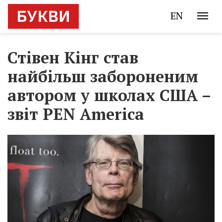
EN
Стівен Кінг став
найбільш забороненим
автором у школах США –
звіт PEN America