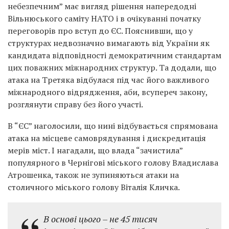
небезпечним” має вигляд рішення напередодні
Вільнюського саміту НАТО і в очікуванні початку
переговорів про вступ до ЄС. Пояснивши, що у
структурах недвозначно вимагають від України як
кандидата відповідності демократичним стандартам
цих поважних міжнародних структур. Та додали, що
атака на Третяка відбулася під час його важливого
міжнародного відрядження, аби, всупереч закону,
розглянути справу без його участі.
В “ЄС” наголосили, що нині відбувається спрямована
атака на місцеве самоврядування і дискредитація
мерів міст. І нагадали, що влада “зачистила”
популярного в Чернігові міського голову Владислава
Атрошенка, також не зупиняються атаки на
столичного міського голову Віталія Кличка.
В основі цього – не 45 тисяч