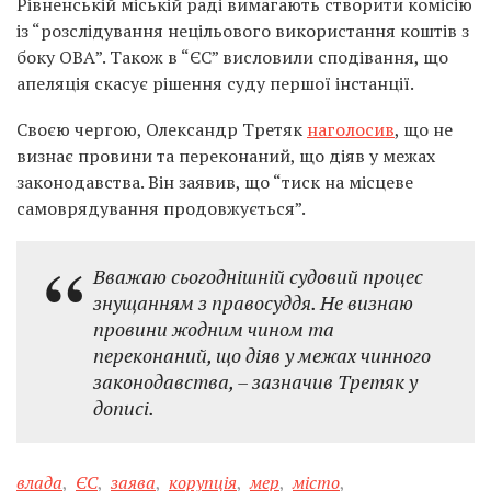
Рівненській міській раді вимагають створити комісію
із “розслідування нецільового використання коштів з
боку ОВА”. Також в “ЄС” висловили сподівання, що
апеляція скасує рішення суду першої інстанції.
Своєю чергою, Олександр Третяк
наголосив
, що не
визнає провини та переконаний, що діяв у межах
законодавства. Він заявив, що “тиск на місцеве
самоврядування продовжується”.
Вважаю сьогоднішній судовий процес
знущанням з правосуддя. Не визнаю
провини жодним чином та
переконаний, що діяв у межах чинного
законодавства, – зазначив Третяк у
дописі.
влада
,
ЄС
,
заява
,
корупція
,
мер
,
місто
,