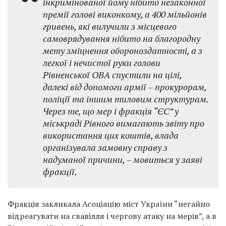
інкримінованої йому нібито незаконної
премії голові виконкому, а 400 мільйонів
гривень, які вилучили з місцевого
самоврядування нібито на благородну
мету зміцнення обороноздатності, а з
легкої і нечистої руки голови
Рівненської ОВА спустили на цілі,
далекі від допомоги армії – прокурорам,
поліції та іншим тиловим структурам.
Через те, що мер і фракція “ЄС” у
міськраді Рівного вимагають звіту про
використання цих коштів, влада
організувала замовну справу з
надуманої причини, – мовиться у заяві
фракції.
Фракція закликала Асоціацію міст України “негайно
відреагувати на свавілля і чергову атаку на мерів”, а в