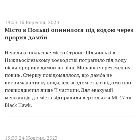
19:53 16 Вересня, 2024
Місто в Польщі опинилося під водою через
прорив дамби
Невелике польське місто Строне-Шльонські в
Нижньосілезькому воєводстві потрапило під воду
після прориву дамби на річці Моравка через сильну
повінь. Спершу повідомлялося, що дамба не
витримала тиску води, але згодом стало відомо про
пошкодження лише її частини. Для евакуації
мешканців до міста відправили вертольоти Мі-17 та
Black Hawk.
13:33 24 Жовтня, 2023