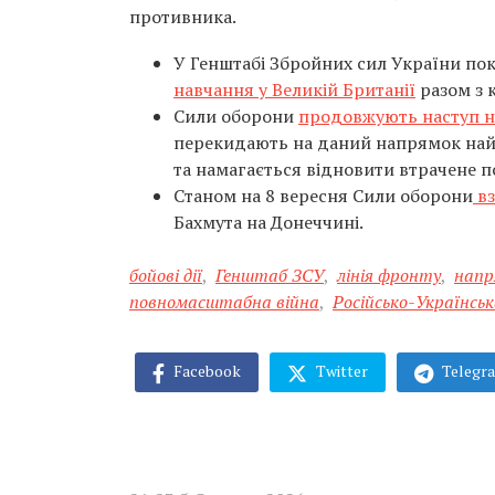
противника.
У Генштабі Збройних сил України пок
навчання у Великій Британії
разом з 
Сили оборони
продовжують наступ н
перекидають на даний напрямок найб
та намагається відновити втрачене 
Станом на 8 вересня Сили оборони
вз
Бахмута на Донеччині.
бойові дії
,
Генштаб ЗСУ
,
лінія фронту
,
напр
повномасштабна війна
,
Російсько-Українськ
Facebook
Twitter
Telegr