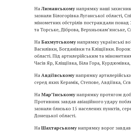
На
Лиманському
напрямку наші захисники
зазнали Білогорівка Луганської області, Сп
мінометних обстрілів постраждали понад 2
та Торське, Діброва, Верхньокам’янське, С
На
Бахмутському
напрямку українські в
Василівки, Богданівки та Кліщіївки. Ворож
області. Під артилерійським та мінометни
Часів Яр, Кліщіївка, Біла Гора, Курдюмівк
На
Авдіївському
напрямку артилерійських
серед яких Керамік, Степове, Авдіївка, Сє
На
Мар’їнському
напрямку протягом доби
Противник завдав авіаційного удару побли
зазнали близько 15 населених пунктів, се
Донецької області.
На
Шахтарському
напрямку ворог завдав 