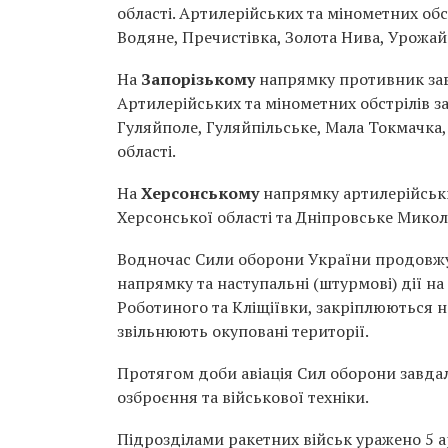
області. Артилерійських та мінометних обс
Водяне, Пречистівка, Золота Нива, Урожай
На
Запорізькому
напрямку противник завд
Артилерійських та мінометних обстрілів за
Гуляйполе, Гуляйпільське, Мала Токмачка,
області.
На
Херсонському
напрямку артилерійськи
Херсонської області та Дніпровське Микола
Водночас Сили оборони України продовжу
напрямку та наступальні (штурмові) дії на
Роботиного та Кліщіївки, закріплюються н
звільнюють окуповані території.
Протягом доби авіація Сил оборони завда
озброєння та військової техніки.
Підрозділами ракетних військ уражено 5 а