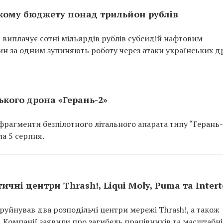
кому бюджету понад трильйон рублів
 виплачує сотні мільярдів рублів субсидій нафтовим
ин за одним зупиняють роботу через атаки українських др
кого дрона «Герань-2»
рагменти безпілотного літального апарата типу “Герань-
а 5 серпня.
ичні центри Thrash!, Liqui Moly, Puma та Inter
руйнував два розподільчі центри мережі Thrash!, а також
p. Компанії заявили про загибель працівників та масштабні