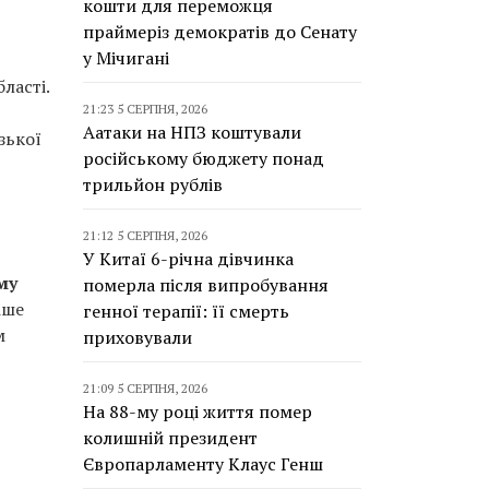
кошти для переможця
праймеріз демократів до Сенату
у Мічигані
ласті.
21:23 5 СЕРПНЯ, 2026
,
Аатаки на НПЗ коштували
зької
російському бюджету понад
трильйон рублів
21:12 5 СЕРПНЯ, 2026
У Китаї 6-річна дівчинка
му
померла після випробування
іше
генної терапії: її смерть
м
приховували
21:09 5 СЕРПНЯ, 2026
На 88-му році життя помер
колишній президент
Європарламенту Клаус Генш