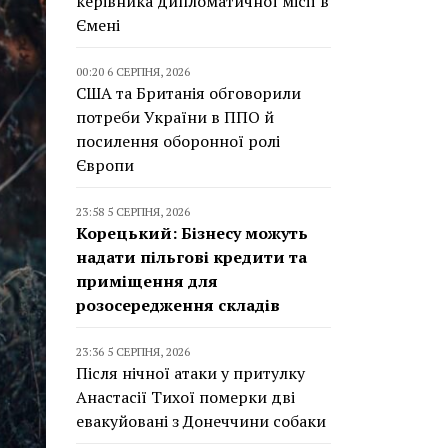
керівника дипломатичної місії в
Ємені
00:20 6 СЕРПНЯ, 2026
США та Британія обговорили
потреби України в ППО й
посилення оборонної ролі
Європи
23:58 5 СЕРПНЯ, 2026
Корецький: Бізнесу можуть
надати пільгові кредити та
приміщення для
розосередження складів
23:36 5 СЕРПНЯ, 2026
Після нічної атаки у притулку
Анастасії Тихої померки дві
евакуйовані з Донеччини собаки