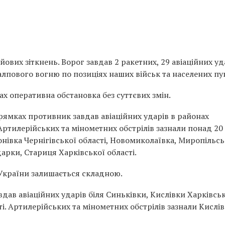
йових зіткнень. Ворог завдав 2 ракетних, 29 авіаційних уд
алпового вогню по позиціях наших військ та населених пу
х оперативна обстановка без суттєвих змін.
ямках противник завдав авіаційних ударів в районах
Артилерійських та мінометних обстрілів зазнали понад 20
онівка Чернігівської області, Новомиколаївка, Миропільсь
дарки, Стариця Харківської області.
 України залишається складною.
ав авіаційних ударів біля Синьківки, Кислівки Харківсь
ті. Артилерійських та мінометних обстрілів зазнали Кислів