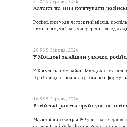
21:23 5 Серпня, 2026
Аатаки на НПЗ коштували російсь
Російський уряд четвертий місяць поспіль
компаніям, чиї нафтопереробні заводи од
20:58 5 Серпня, 2026
У Молдові знайшли уламки російсь
У Кагульському районі Молдови виявили ф
Про інцидент поліція країни поінформувал
16:55 5 Серпня, 2026
Російські ракети зруйнували логіст
Масштабний обстріл РФ у ніч на 5 серпня з
склади Liqui Moly Ukraine, Puma та Interto