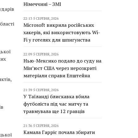
Німеччині – ЗМІ
ударів
22:13 5 СЕРПНЯ, 2026
бласті
Microsoft викрила російських
хакерів, які використовують Wi-
Fi у готелях для шпигунства
цької
22:09 5 СЕРПНЯ, 2026
ких
Нью-Мексико подало до суду на
Мін’юст США через нерозкриті
матеріали справи Епштейна
ктів,
21:39 5 СЕРПНЯ, 2026
У Таїланді блискавка вбила
футболіста під час матчу та
ів
травмувала ще 12 гравців
21:36 5 СЕРПНЯ, 2026
Камала Гарріс почала збирати
цької