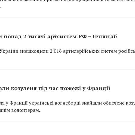
.
 понад 2 тисячі артсистем РФ – Генштаб
України знешкодили 2 016 артилерійських систем російс
ли козуленя під час пожежі у Франції
ежі у Франції українські вогнеборці знайшли обпечене коз
шнім волонтерам.