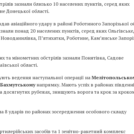
трілів зазнали близько 10 населених пунктів, серед яких
не Донецької області.
ав авіаційного удару в районі Роботиного Запорізької об
знали понад 20 населених пунктів, серед яких Ольгівське
 Новоданилівка, П’ятихатки, Роботине, Кам’янське Запорі
х та мінометних обстрілів зазнали Понятівка, Садове
ївської області.
ють ведення наступальної операції на
Мелітопольсько
Бахмутському
напрямку. Мають успіх в районах південн
а досягнутих рубежах, знищують ворога та крок за кроко
ла 8 ударів по районах зосередження особового складу
ртилерійських засобів та 1 зенітно-ракетний комплекс