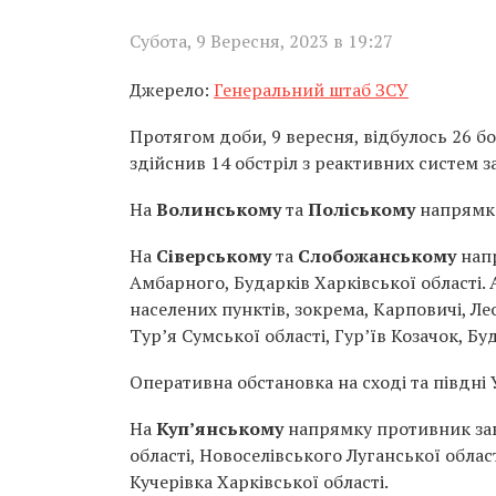
Субота, 9 Вересня, 2023 в 19:27
Джерело:
Генеральний штаб ЗСУ
Протягом доби, 9 вересня, відбулось 26 бо
здійснив 14 обстріл з реактивних систем з
На
Волинському
та
Поліському
напрямка
На
Сіверському
та
Слобожанському
напр
Амбарного, Бударків Харківської області. 
населених пунктів, зокрема, Карповичі, Ле
Тур’я Сумської області, Гур’їв Козачок, Бу
Оперативна обстановка на сході та півдні
На
Куп’янському
напрямку противник завд
області, Новоселівського Луганської облас
Кучерівка Харківської області.