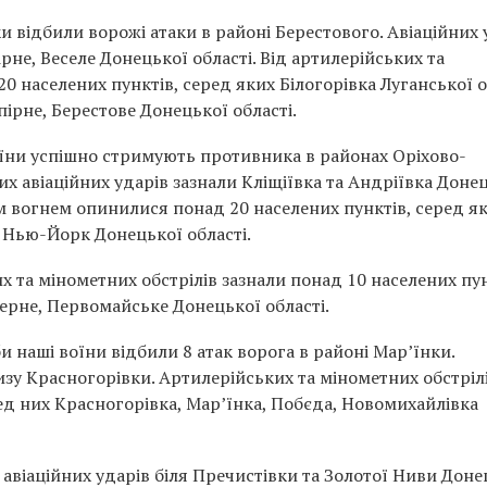
 відбили ворожі атаки в районі Берестового. Авіаційних 
ірне, Веселе Донецької області. Від артилерійських та
0 населених пунктів, серед яких Білогорівка Луганської о
пірне, Берестове Донецької області.
оїни успішно стримують противника в районах Оріхово-
их авіаційних ударів зазнали Кліщіївка та Андріївка Доне
м вогнем опинилися понад 20 населених пунктів, серед я
а, Нью-Йорк Донецької області.
 та мінометних обстрілів зазнали понад 10 населених пун
верне, Первомайське Донецької області.
 наші воїни відбили 8 атак ворога в районі Мар’їнки.
зу Красногорівки. Артилерійських та мінометних обстріл
ред них Красногорівка, Мар’їнка, Побєда, Новомихайлівка
авіаційних ударів біля Пречистівки та Золотої Ниви Доне