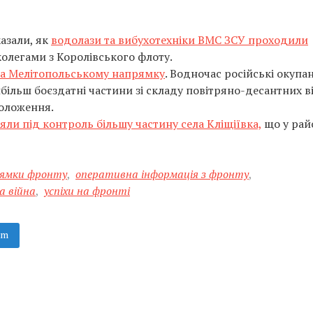
азали, як
водолази та вибухотехніки ВМС ЗСУ проходили
колегами з Королівського флоту.
а Мелітопольському напрямку
. Водночас російські окупа
ільш боєздатні частини зі складу повітряно-десантних в
положення.
яли під контроль більшу частину села Кліщіївка,
що у рай
ямки фронту
,
оперативна інформація з фронту
,
а війна
,
успіхи на фронті
am