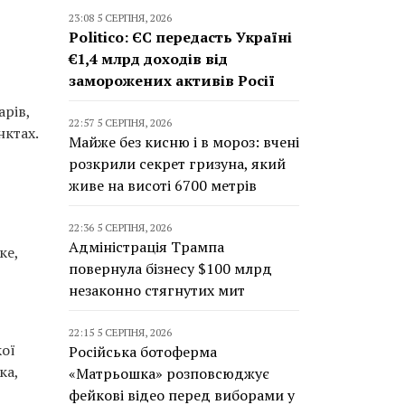
23:08 5 СЕРПНЯ, 2026
Politico: ЄС передасть Україні
€1,4 млрд доходів від
заморожених активів Росії
арів,
22:57 5 СЕРПНЯ, 2026
нктах.
Майже без кисню і в мороз: вчені
розкрили секрет гризуна, який
живе на висоті 6700 метрів
22:36 5 СЕРПНЯ, 2026
Адміністрація Трампа
ке,
повернула бізнесу $100 млрд
незаконно стягнутих мит
22:15 5 СЕРПНЯ, 2026
кої
Російська ботоферма
ка,
«Матрьошка» розповсюджує
фейкові відео перед виборами у