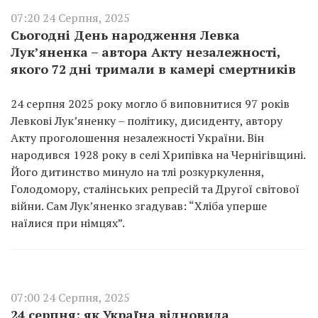
07:20 24 Серпня, 2025
Сьогодні День народження Левка
Лук’яненка – автора Акту незалежності,
якого 72 дні тримали в камері смертників
24 серпня 2025 року могло б виповнитися 97 років
Левкові Лук’яненку – політику, дисиденту, автору
Акту проголошення незалежності України. Він
народився 1928 року в селі Хрипівка на Чернігівщині.
Його дитинство минуло на тлі розкуркулення,
Голодомору, сталінських репресій та Другої світової
війни. Сам Лук’яненко згадував: “Хліба уперше
наїлися при німцях”.
07:00 24 Серпня, 2025
24 серпня: як Україна відновила