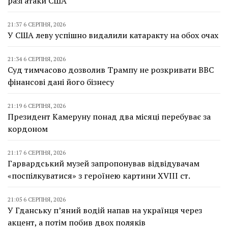
разі атаки США
21:37 6 СЕРПНЯ, 2026
У США леву успішно видалили катаракту на обох очах
21:34 6 СЕРПНЯ, 2026
Суд тимчасово дозволив Трампу не розкривати BBC
фінансові дані його бізнесу
21:19 6 СЕРПНЯ, 2026
Президент Камеруну понад два місяці перебуває за
кордоном
21:17 6 СЕРПНЯ, 2026
Гарвардський музей запропонував відвідувачам
«поспілкуватися» з героїнею картини XVIII ст.
21:05 6 СЕРПНЯ, 2026
У Гданську п’яний водій напав на українця через
акцент, а потім побив двох поляків