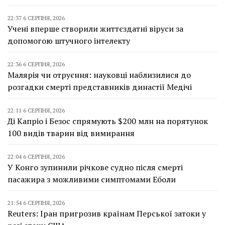
22:37 6 СЕРПНЯ, 2026
Учені вперше створили життєздатні віруси за
допомогою штучного інтелекту
22:36 6 СЕРПНЯ, 2026
Малярія чи отруєння: науковці наблизилися до
розгадки смерті представників династії Медічі
22:11 6 СЕРПНЯ, 2026
Ді Капріо і Безос спрямують $200 млн на порятунок
100 видів тварин від вимирання
22:04 6 СЕРПНЯ, 2026
У Конго зупинили річкове судно після смерті
пасажира з можливими симптомами Еболи
21:54 6 СЕРПНЯ, 2026
Reuters: Іран пригрозив країнам Перської затоки у