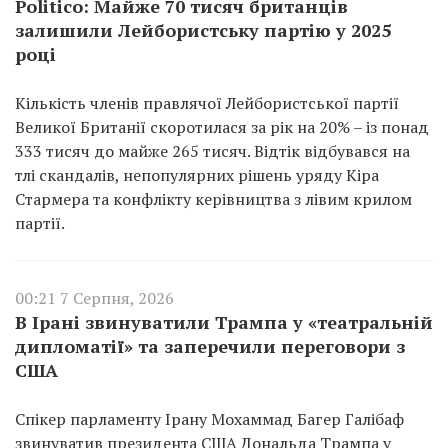
Politico: Майже 70 тисяч британців
залишили Лейбористську партію у 2025
році
Кількість членів правлячої Лейбористської партії
Великої Британії скоротилася за рік на 20% – із понад
333 тисяч до майже 265 тисяч. Відтік відбувався на
тлі скандалів, непопулярних рішень уряду Кіра
Стармера та конфлікту керівництва з лівим крилом
партії.
00:21 7 Серпня, 2026
В Ірані звинуватили Трампа у «театральній
дипломатії» та заперечили переговори з
США
Спікер парламенту Ірану Мохаммад Багер Галібаф
звинуватив президента США Дональда Трампа у