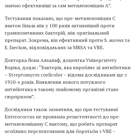
значно ефективніші за сам метиленоміцин А”.
Тестування показало, що пре-метиленоміцин С
лактон більш ніж у 100 разів активніший проти
грампозитивних бактерій, ніж оригінальний
препарат. Зокрема, він ефективний проти S. aureus та
E. faecium, відповідальних за MRSA та VRE.
Докторка Лона Алхалаф, доцентка Університету
Воріка, додає: “Бактерія, яка виробляє ці антибіотики
– Streptomyces coelicolor – відома дослідникам ще з
1950-х років. Виявлення нового потужного
антибіотика в такому знайомому організмі стало
сюрпризом”.
Дослідники також зазначили, що при тестуванні
Enterococcus не проявила резистентності до пре-
метиленоміцину С лактону, що робить препарат
особливо перспективним для боротьби з VRE –