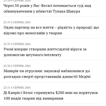
23:10 6 СЕРПНЯ, 2026
Через 30 років у Лас-Вегасі починається суд над
обвинуваченим у вбивстві Тупака Шакура
22:57 6 СЕРПНЯ, 2026
Один партнер на все життя – рідкість у природі: що
відомо про моногамію у тварин
22:37 6 СЕРПНЯ, 2026
Учені вперше створили життєздатні віруси за
допомогою штучного інтелекту
22:36 6 СЕРПНЯ, 2026
Малярія чи отруєння: науковці наблизилися до
розгадки смерті представників династії Медічі
22:11 6 СЕРПНЯ, 2026
Ді Капріо і Безос спрямують $200 млн на порятунок
100 видів тварин від вимирання