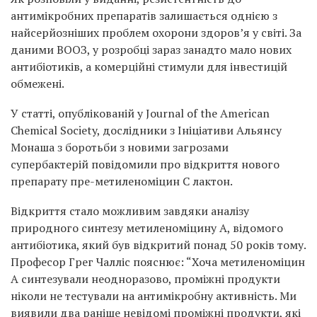
антимікробних препаратів залишається однією з
найсерйозніших проблем охорони здоров’я у світі. За
даними ВООЗ, у розробці зараз занадто мало нових
антибіотиків, а комерційні стимули для інвестицій
обмежені.
У статті, опублікованій у Journal of the American
Chemical Society, дослідники з Ініціативи Альянсу
Монаша з боротьби з новими загрозами
супербактерій повідомили про відкриття нового
препарату пре-метиленоміцин С лактон.
Відкриття стало можливим завдяки аналізу
природного синтезу метиленоміцину А, відомого
антибіотика, який був відкритий понад 50 років тому.
Професор Грег Чалліс пояснює: “Хоча метиленоміцин
А синтезували неодноразово, проміжні продукти
ніколи не тестували на антимікробну активність. Ми
виявили два раніше невідомі проміжні продукти, які