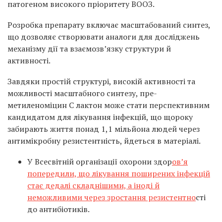
патогеном високого пріоритету ВООЗ.
Розробка препарату включає масштабований синтез,
що дозволяє створювати аналоги для досліджень
механізму дії та взаємозв’язку структури й
активності.
Завдяки простій структурі, високій активності та
можливості масштабного синтезу, пре-
метиленоміцин С лактон може стати перспективним
кандидатом для лікування інфекцій, що щороку
забирають життя понад 1,1 мільйона людей через
антимікробну резистентність, йдеться в матеріалі.
У Всесвітній організації охорони здор
ов’я
попередили, що лікування поширених інфекцій
стає дедалі складнішими, а іноді й
неможливими через зростання резистентно
сті
до антибіотиків.