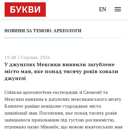
EN
НОВИНИ ЗА ТЕМОЮ: АРХЕОЛОГИ
19:48 5 Серпня, 2026
У джунглях Мексики виявили загублене
місто мая, яке понад тисячу років ховали
джунглі
Спільна археологічна експедиція зі Словенії та
Мексики виявила в джунглях мексиканського штату
Кампече раніше невідоме стародавнє місто
цивілізації мая. Поселення, яке понад тисячу років
залишалося прихованим під густою рослинністю,
отримало назву Мінанбе, що мовою юкатекських мая