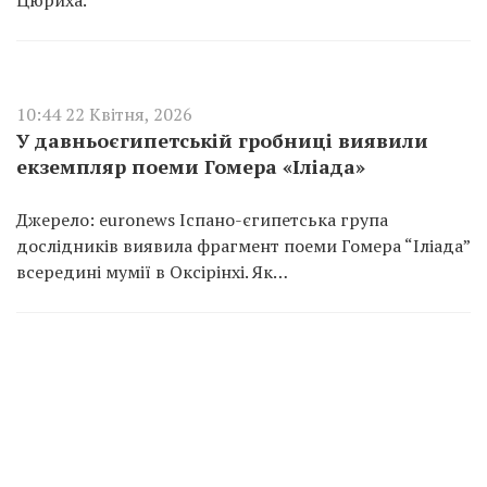
Цюриха.
10:44 22 Квітня, 2026
У давньоєгипетській гробниці виявили
екземпляр поеми Гомера «Іліада»
Джерело: euronews Іспано-єгипетська група
дослідників виявила фрагмент поеми Гомера “Іліада”
всередині мумії в Оксірінхі. Як…