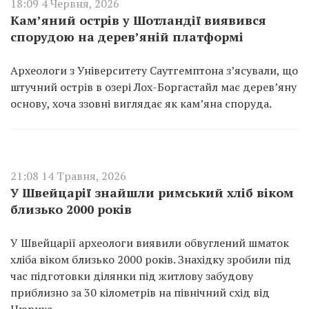
18:09 4 Червня, 2026
Кам’яний острів у Шотландії виявився
спорудою на дерев’яній платформі
Археологи з Університету Саутгемптона з’ясували, що
штучний острів в озері Лох-Боргастайл має дерев’яну
основу, хоча ззовні виглядає як кам’яна споруда.
21:08 14 Травня, 2026
У Швейцарії знайшли римський хліб віком
близько 2000 років
У Швейцарії археологи виявили обвуглений шматок
хліба віком близько 2000 років. Знахідку зробили під
час підготовки ділянки під житлову забудову
приблизно за 30 кілометрів на північний схід від