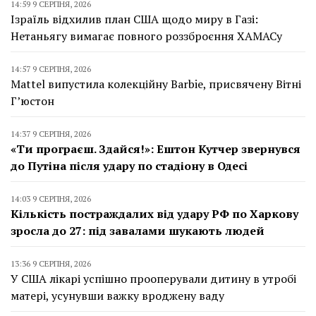
14:59 9 СЕРПНЯ, 2026
Ізраїль відхилив план США щодо миру в Газі:
Нетаньягу вимагає повного роззброєння ХАМАСу
14:57 9 СЕРПНЯ, 2026
Mattel випустила колекційну Barbie, присвячену Вітні
Г’юстон
14:37 9 СЕРПНЯ, 2026
«Ти програєш. Здайся!»: Ештон Кутчер звернувся
до Путіна після удару по стадіону в Одесі
14:03 9 СЕРПНЯ, 2026
Кількість постраждалих від удару РФ по Харкову
зросла до 27: під завалами шукають людей
13:36 9 СЕРПНЯ, 2026
У США лікарі успішно прооперували дитину в утробі
матері, усунувши важку вроджену ваду