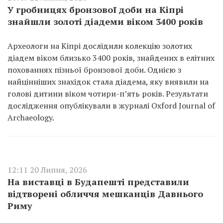
У гробницях бронзової доби на Кіпрі
знайшли золоті діадеми віком 3400 років
Археологи на Кіпрі дослідили колекцію золотих
діадем віком близько 3400 років, знайдених в елітних
похованнях пізньої бронзової доби. Однією з
найцінніших знахідок стала діадема, яку виявили на
голові дитини віком чотири-п’ять років. Результати
дослідження опублікували в журналі Oxford Journal of
Archaeology.
12:11 20 Липня, 2026
На виставці в Будапешті представили
відтворені обличчя мешканців Давнього
Риму