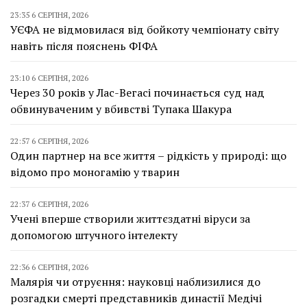
23:35 6 СЕРПНЯ, 2026
УЄФА не відмовилася від бойкоту чемпіонату світу
навіть після пояснень ФІФА
23:10 6 СЕРПНЯ, 2026
Через 30 років у Лас-Вегасі починається суд над
обвинуваченим у вбивстві Тупака Шакура
22:57 6 СЕРПНЯ, 2026
Один партнер на все життя – рідкість у природі: що
відомо про моногамію у тварин
22:37 6 СЕРПНЯ, 2026
Учені вперше створили життєздатні віруси за
допомогою штучного інтелекту
22:36 6 СЕРПНЯ, 2026
Малярія чи отруєння: науковці наблизилися до
розгадки смерті представників династії Медічі