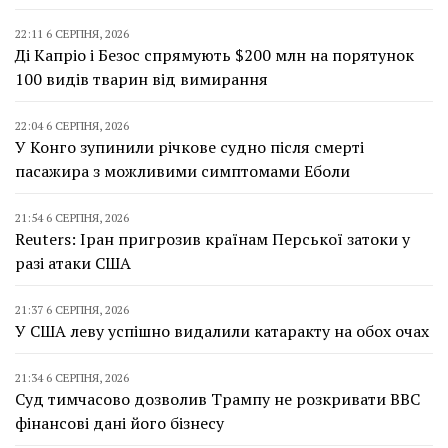
22:11 6 СЕРПНЯ, 2026
Ді Капріо і Безос спрямують $200 млн на порятунок
100 видів тварин від вимирання
22:04 6 СЕРПНЯ, 2026
У Конго зупинили річкове судно після смерті
пасажира з можливими симптомами Еболи
21:54 6 СЕРПНЯ, 2026
Reuters: Іран пригрозив країнам Перської затоки у
разі атаки США
21:37 6 СЕРПНЯ, 2026
У США леву успішно видалили катаракту на обох очах
21:34 6 СЕРПНЯ, 2026
Суд тимчасово дозволив Трампу не розкривати BBC
фінансові дані його бізнесу