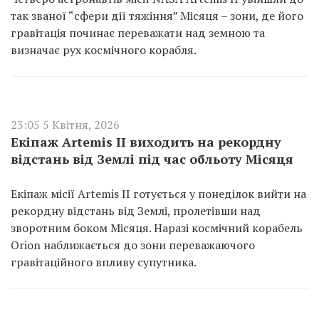
так званої “сфери дії тяжіння” Місяця – зони, де його
гравітація починає переважати над земною та
визначає рух космічного корабля.
23:05 5 Квітня, 2026
Екіпаж Artemis II виходить на рекордну
відстань від Землі під час обльоту Місяця
Екіпаж місії Artemis II готується у понеділок вийти на
рекордну відстань від Землі, пролетівши над
зворотним боком Місяця. Наразі космічний корабель
Orion наближається до зони переважаючого
гравітаційного впливу супутника.