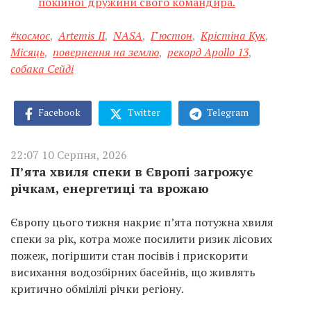
покійної дружини свого командира.
#космос
,
Artemis II
,
NASA
,
Г'юстон
,
Крістіна Кук
,
Місяць
,
повернення на землю
,
рекорд Apollo 13
,
собака Сейді
Facebook
Twitter
Telegram
22:07 10 Серпня, 2026
П’ята хвиля спеки в Європі загрожує
річкам, енергетиці та врожаю
Європу цього тижня накриє п’ята потужна хвиля
спеки за рік, котра може посилити ризик лісових
пожеж, погіршити стан посівів і прискорити
висихання водозбірних басейнів, що живлять
критично обмілілі річки регіону.