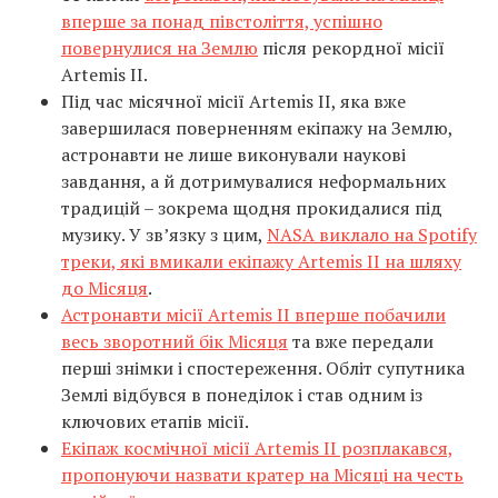
вперше за понад півстоліття, успішно
повернулися на Землю
після рекордної місії
Artemis II.
Під час місячної місії Artemis II, яка вже
завершилася поверненням екіпажу на Землю,
астронавти не лише виконували наукові
завдання, а й дотримувалися неформальних
традицій – зокрема щодня прокидалися під
музику. У зв’язку з цим,
NASA виклало на Spotify
треки, які вмикали екіпажу Artemis II на шляху
до Місяця
.
Астронавти місії Artemis II вперше побачили
весь зворотний бік Місяця
та вже передали
перші знімки і спостереження. Обліт супутника
Землі відбувся в понеділок і став одним із
ключових етапів місії.
Екіпаж космічної місії Artemis II розплакався,
пропонуючи назвати кратер на Місяці на честь