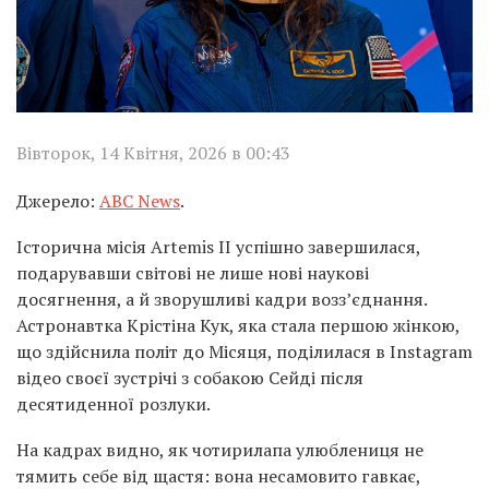
Вівторок, 14 Квітня, 2026 в 00:43
Джерело:
ABC News
.
Історична місія Artemis II успішно завершилася,
подарувавши світові не лише нові наукові
досягнення, а й зворушливі кадри возз’єднання.
Астронавтка Крістіна Кук, яка стала першою жінкою,
що здійснила політ до Місяця, поділилася в Instagram
відео своєї зустрічі з собакою Сейді після
десятиденної розлуки.
На кадрах видно, як чотирилапа улюблениця не
тямить себе від щастя: вона несамовито гавкає,