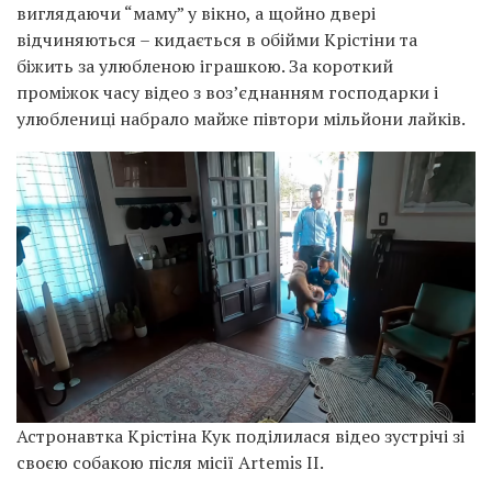
виглядаючи “маму” у вікно, а щойно двері
відчиняються – кидається в обійми Крістіни та
біжить за улюбленою іграшкою. За короткий
проміжок часу відео з воз’єднанням господарки і
улюблениці набрало майже півтори мільйони лайків.
Астронавтка Крістіна Кук поділилася відео зустрічі зі
своєю собакою після місії Artemis II.