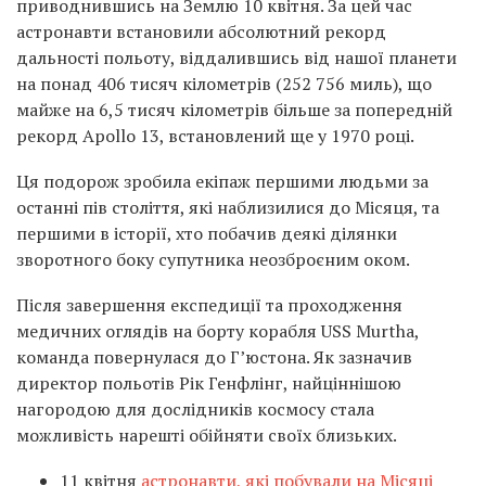
приводнившись на Землю 10 квітня. За цей час
астронавти встановили абсолютний рекорд
дальності польоту, віддалившись від нашої планети
на понад 406 тисяч кілометрів (252 756 миль), що
майже на 6,5 тисяч кілометрів більше за попередній
рекорд Apollo 13, встановлений ще у 1970 році.
Ця подорож зробила екіпаж першими людьми за
останні пів століття, які наблизилися до Місяця, та
першими в історії, хто побачив деякі ділянки
зворотного боку супутника неозброєним оком.
Після завершення експедиції та проходження
медичних оглядів на борту корабля USS Murtha,
команда повернулася до Г’юстона. Як зазначив
директор польотів Рік Генфлінг, найціннішою
нагородою для дослідників космосу стала
можливість нарешті обійняти своїх близьких.
11 квітня
астронавти, які побували на Місяці