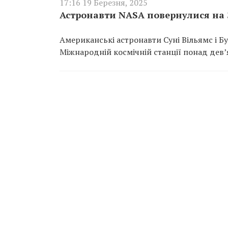
17:16 19 Березня, 2025
Астронавти NASA повернулися на З
Американські астронавти Суні Вільямс і Б
Міжнародній космічній станції понад дев’