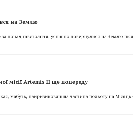
увся на Землю
 за понад півстоліття, успішно повернулися на Землю піс
ї місії Artemis II ще попереду
чекає, мабуть, найризикованіша частина польоту на Місяць 