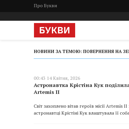
Про Букви
НОВИНИ ЗА ТЕМОЮ: ПОВЕРНЕННЯ НА З
00:43 14 Квітня, 2026
Астронавтка Крістіна Кук поділилас
Artemis II
Світ захоплено вітав героїв місії Artemis
астронавтці Крістіні Кук влаштувала її со