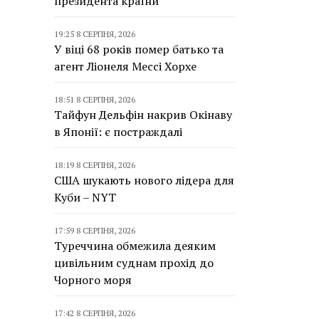
президента країни
19:25 8 СЕРПНЯ, 2026
У віці 68 років помер батько та
агент Ліонеля Мессі Хорхе
18:51 8 СЕРПНЯ, 2026
Тайфун Дельфін накрив Окінаву
в Японії: є постраждалі
18:19 8 СЕРПНЯ, 2026
США шукають нового лідера для
Куби – NYT
17:59 8 СЕРПНЯ, 2026
Туреччина обмежила деяким
цивільним суднам прохід до
Чорного моря
17:42 8 СЕРПНЯ, 2026