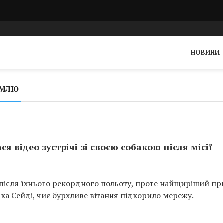
НОВИНИ
ЕМЛЮ
я відео зустрічі зі своєю собакою після місії
 II після їхнього рекордного польоту, проте найщиріший п
бака Сейді, чиє бурхливе вітання підкорило мережу.