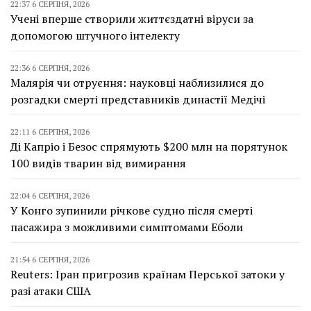
22:37 6 СЕРПНЯ, 2026
Учені вперше створили життєздатні віруси за
допомогою штучного інтелекту
22:36 6 СЕРПНЯ, 2026
Малярія чи отруєння: науковці наблизилися до
розгадки смерті представників династії Медічі
22:11 6 СЕРПНЯ, 2026
Ді Капріо і Безос спрямують $200 млн на порятунок
100 видів тварин від вимирання
22:04 6 СЕРПНЯ, 2026
У Конго зупинили річкове судно після смерті
пасажира з можливими симптомами Еболи
21:54 6 СЕРПНЯ, 2026
Reuters: Іран пригрозив країнам Перської затоки у
разі атаки США