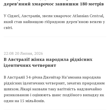
дерев’яний хмарочос заввишки 180 метрів
У Сіднеї, Австралія, звели хмарочос Atlassian Central,
який став найвищою гібридною дерев’яною вежею у
світі.
22:08 20 Липня, 2026
В Австралії жінка народила рідкісних
ідентичних четвернят
В Австралії 34-річна Дженітар На’амоана народила
рідкісних ідентичних четвернят, зачатих природним
шляхом. Лікарі назвали таку вагітність надзвичайно
ризикованою і оцінюють шанс подібного випадку як
один на 15 мільйонів.