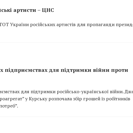
ські артисти – ЦНС
 ТОТ України російських артистів для пропаганди презид
их підприємствах для підтримки війни проти
иємствах для підтримки російсько-української війни. Дж
роагрегат” у Курську розпочала збір грошей із робітників
потреб”.