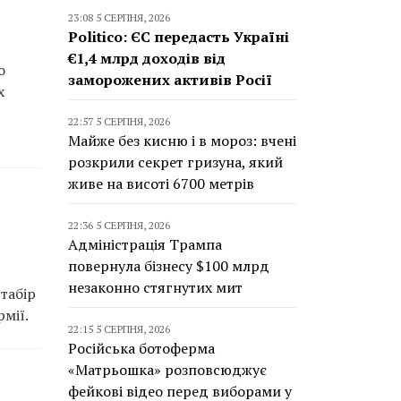
23:08 5 СЕРПНЯ, 2026
Politico: ЄС передасть Україні
€1,4 млрд доходів від
о
заморожених активів Росії
х
22:57 5 СЕРПНЯ, 2026
Майже без кисню і в мороз: вчені
розкрили секрет гризуна, який
живе на висоті 6700 метрів
22:36 5 СЕРПНЯ, 2026
Адміністрація Трампа
повернула бізнесу $100 млрд
незаконно стягнутих мит
табір
мії.
22:15 5 СЕРПНЯ, 2026
Російська ботоферма
«Матрьошка» розповсюджує
фейкові відео перед виборами у