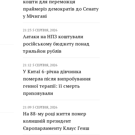
кошти для переможця
праймеріз демократів до Сенату
у Мічигані
21:23 5 СЕРПНЯ, 2026
Аатаки на НПЗ коштували
російському бюджету понад
трильйон рублів
21:12 5 СЕРПНЯ, 2026
У Китаї 6-річна дівчинка
померла після випробування
генної терапії: її смерть
приховували
21:09 5 СЕРПНЯ, 2026
На 88-му році життя помер
колишній президент
Європарламенту Клаус Генш