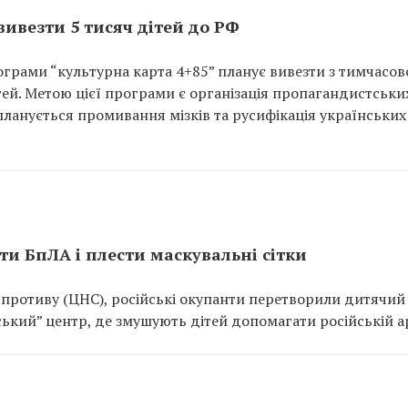
вивезти 5 тисяч дітей до РФ
ограми “культурна карта 4+85” планує вивезти з тимчасов
ей. Метою цієї програми є організація пропагандистськи
 планується промивання мізків та русифікація українських
и БпЛА і плести маскувальні сітки
противу (ЦНС), російські окупанти перетворили дитячий 
ький” центр, де змушують дітей допомагати російській ар