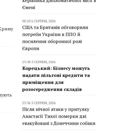
керівника дипломатичної місії в
Ємені
00:20 6 СЕРПНЯ, 2026
США та Британія обговорили
 Криму
потреби України в ППО й
посилення оборонної ролі
Європи
23:58 5 СЕРПНЯ, 2026
Корецький: Бізнесу можуть
надати пільгові кредити та
приміщення для
розосередження складів
нують
23:36 5 СЕРПНЯ, 2026
Після нічної атаки у притулку
Анастасії Тихої померки дві
евакуйовані з Донеччини собаки