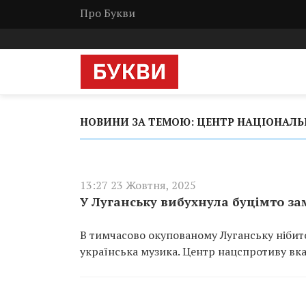
Про Букви
НОВИНИ ЗА ТЕМОЮ: ЦЕНТР НАЦІОНАЛЬ
13:27 23 Жовтня, 2025
У Луганську вибухнула буцімто з
В тимчасово окупованому Луганську нібито
українська музика. Центр нацспротиву вка