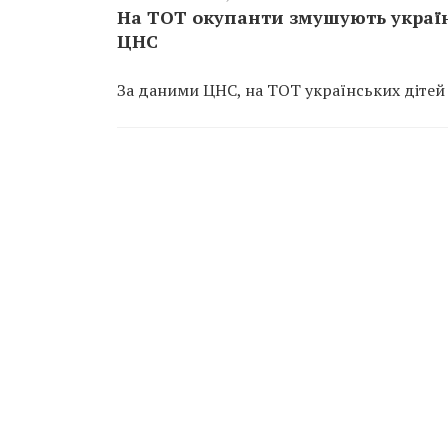
На ТОТ окупанти змушують україн
ЦНС
За даними ЦНС, на ТОТ українських дітей