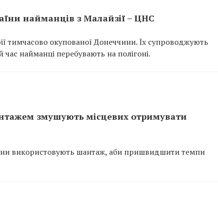
раїни найманців з Малайзії – ЦНС
рії тимчасово окупованої Донеччини. Їх супроводжують
ей час найманці перебувають на полігоні.
нтажем змушують місцевих отримувати
ини використовують шантаж, аби пришвидшити темпи