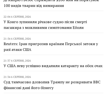
100 видів тварин від вимирання
22:04 6 СЕРПНЯ, 2026
У Конго зупинили річкове судно після смерті
пасажира з можливими симптомами Еболи
21:54 6 СЕРПНЯ, 2026
Reuters: Іран пригрозив країнам Перської затоки у
разі атаки США
21:37 6 СЕРПНЯ, 2026
У США леву успішно видалили катаракту на обох очах
21:34 6 СЕРПНЯ, 2026
Суд тимчасово дозволив Трампу не розкривати BBC
фінансові дані його бізнесу