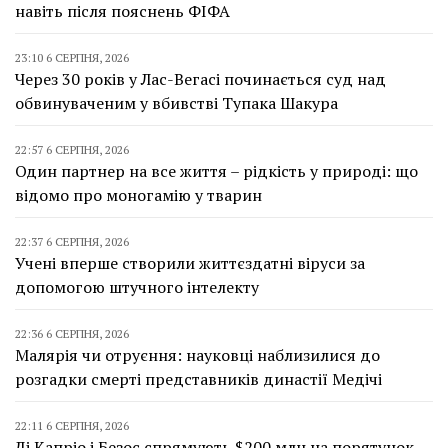
навіть після пояснень ФІФА
23:10 6 СЕРПНЯ, 2026
Через 30 років у Лас-Вегасі починається суд над
обвинуваченим у вбивстві Тупака Шакура
22:57 6 СЕРПНЯ, 2026
Один партнер на все життя – рідкість у природі: що
відомо про моногамію у тварин
22:37 6 СЕРПНЯ, 2026
Учені вперше створили життєздатні віруси за
допомогою штучного інтелекту
22:36 6 СЕРПНЯ, 2026
Малярія чи отруєння: науковці наблизилися до
розгадки смерті представників династії Медічі
22:11 6 СЕРПНЯ, 2026
Ді Капріо і Безос спрямують $200 млн на порятунок