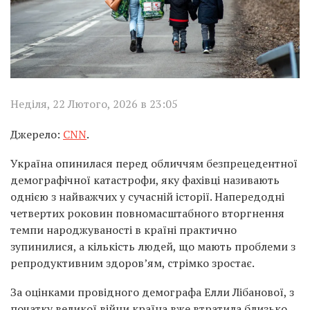
Неділя, 22 Лютого, 2026 в 23:05
Джерело:
CNN
.
Україна опинилася перед обличчям безпрецедентної
демографічної катастрофи, яку фахівці називають
однією з найважчих у сучасній історії. Напередодні
четвертих роковин повномасштабного вторгнення
темпи народжуваності в країні практично
зупинилися, а кількість людей, що мають проблеми з
репродуктивним здоров’ям, стрімко зростає.
За оцінками провідного демографа Елли Лібанової, з
початку великої війни країна вже втратила близько