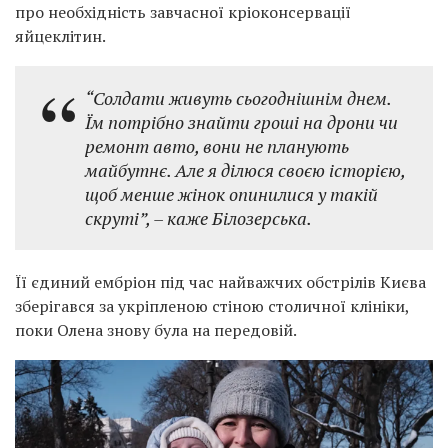
про необхідність завчасної кріоконсервації
яйцеклітин.
“Солдати живуть сьогоднішнім днем.
Їм потрібно знайти гроші на дрони чи
ремонт авто, вони не планують
майбутнє. Але я ділюся своєю історією,
щоб менше жінок опинилися у такій
скруті”,
– каже Білозерська.
Її єдиний ембріон під час найважчих обстрілів Києва
зберігався за укріпленою стіною столичної клініки,
поки Олена знову була на передовій.