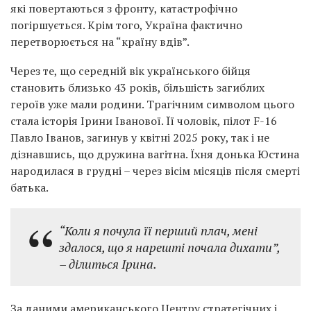
які повертаються з фронту, катастрофічно
погіршується. Крім того, Україна фактично
перетворюється на “країну вдів”.
Через те, що середній вік українського бійця
становить близько 43 років, більшість загиблих
героїв уже мали родини. Трагічним символом цього
стала історія Ірини Іванової. Її чоловік, пілот F-16
Павло Іванов, загинув у квітні 2025 року, так і не
дізнавшись, що дружина вагітна. Їхня донька Юстина
народилася в грудні – через вісім місяців після смерті
батька.
“Коли я почула її перший плач, мені
здалося, що я нарешті почала дихати”
,
– ділиться Ірина.
За даними американського Центру стратегічних і