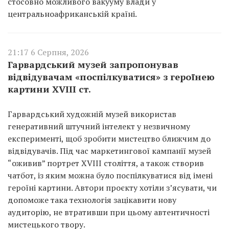
стосовно можливого вакууму влади у
центральноафриканській країні.
21:17 6 Серпня, 2026
Гарвардський музей запропонував
відвідувачам «поспілкуватися» з героїнею
картини XVIII ст.
Гарвардський художній музей використав
генеративний штучний інтелект у незвичному
експерименті, щоб зробити мистецтво ближчим до
відвідувачів. Під час маркетингової кампанії музей
“оживив” портрет XVIII століття, а також створив
чатбот, із яким можна було поспілкуватися від імені
героїні картини. Автори проєкту хотіли з’ясувати, чи
допоможе така технологія зацікавити нову
аудиторію, не втративши при цьому автентичності
мистецького твору.