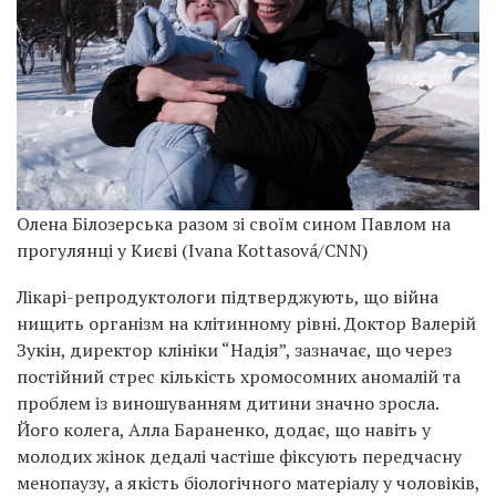
Олена Білозерська разом зі своїм сином Павлом на
прогулянці у Києві (Ivana Kottasová/CNN)
Лікарі-репродуктологи підтверджують, що війна
нищить організм на клітинному рівні. Доктор Валерій
Зукін, директор клініки “Надія”, зазначає, що через
постійний стрес кількість хромосомних аномалій та
проблем із виношуванням дитини значно зросла.
Його колега, Алла Бараненко, додає, що навіть у
молодих жінок дедалі частіше фіксують передчасну
менопаузу, а якість біологічного матеріалу у чоловіків,