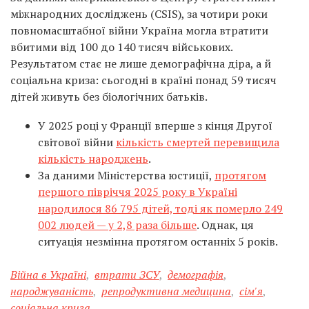
міжнародних досліджень (CSIS), за чотири роки
повномасштабної війни Україна могла втратити
вбитими від 100 до 140 тисяч військових.
Результатом стає не лише демографічна діра, а й
соціальна криза: сьогодні в країні понад 59 тисяч
дітей живуть без біологічних батьків.
У 2025 році у Франції вперше з кінця Другої
світової війни
кількість смертей перевищила
кількість народжень
.
За даними Міністерства юстиції,
протягом
першого півріччя 2025 року в Україні
народилося 86 795 дітей, тоді як померло 249
002 людей — у 2,8 раза більше
. Однак, ця
ситуація незмінна протягом останніх 5 років.
Війна в Україні
,
втрати ЗСУ
,
демографія
,
народжуваність
,
репродуктивна медицина
,
сім'я
,
соціальна криза