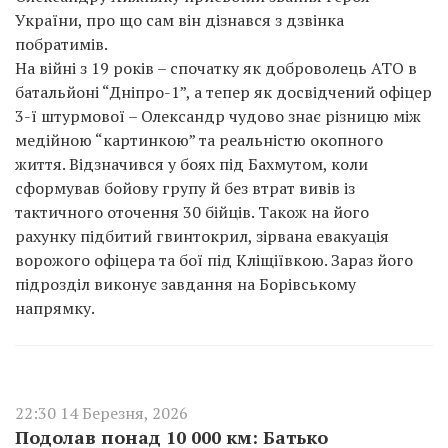
України, про що сам він дізнався з дзвінка
побратимів.
На війні з 19 років – спочатку як доброволець АТО в
батальйоні “Дніпро-1”, а тепер як досвідчений офіцер
3-ї штурмової – Олександр чудово знає різницю між
медійною “картинкою” та реальністю окопного
життя. Відзначився у боях під Бахмутом, коли
сформував бойову групу й без втрат вивів із
тактичного оточення 30 бійців. Також на його
рахунку підбитий гвинтокрил, зірвана евакуація
ворожого офіцера та бої під Кліщіївкою. Зараз його
підрозділ виконує завдання на Борівському
напрямку.
22:30 14 Березня, 2026
Подолав понад 10 000 км: Батько