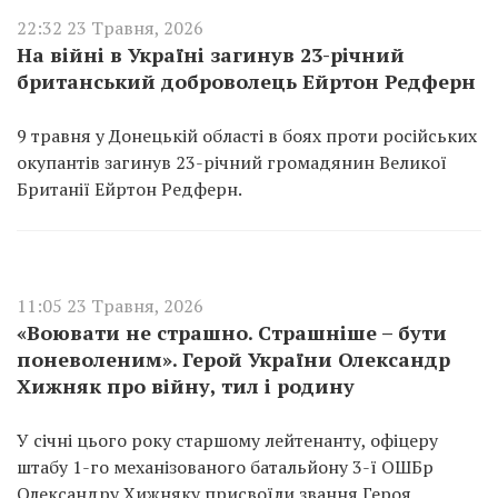
22:32 23 Травня, 2026
На війні в Україні загинув 23-річний
британський доброволець Ейртон Редферн
9 травня у Донецькій області в боях проти російських
окупантів загинув 23-річний громадянин Великої
Британії Ейртон Редферн.
11:05 23 Травня, 2026
«Воювати не страшно. Страшніше – бути
поневоленим». Герой України Олександр
Хижняк про війну, тил і родину
У січні цього року старшому лейтенанту, офіцеру
штабу 1-го механізованого батальйону 3-ї ОШБр
Олександру Хижняку присвоїли звання Героя